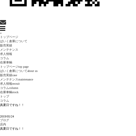
×
トップページ
ばいく倉庫について
販売実績
メンテナンス
求人情報
コラム
在庫車輌
トップページ
top page
ばいく倉庫について
about us
販売実績
case
メンテナンス
maintenance
求人情報
recruit
コラム
column
在庫車輌
stock
トップ
コラム
真夏日ですね！！
2019/05/24
ブログ
店内
真夏日ですね！！