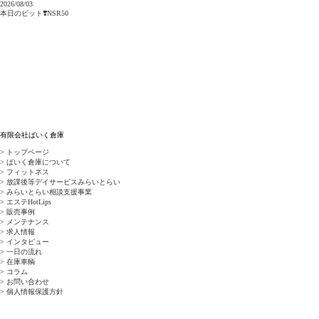
2026/08/03
本日のピット❣️NSR50
有限会社ばいく倉庫
> トップページ
> ばいく倉庫について
> フィットネス
> 放課後等デイサービスみらいとらい
> みらいとらい相談支援事業
> エステHotLips
> 販売事例
> メンテナンス
> 求人情報
> インタビュー
> 一日の流れ
> 在庫車輌
> コラム
> お問い合わせ
> 個人情報保護方針