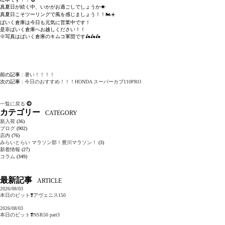
真夏日が続く中、いかがお過ごしでしょうか☀
真夏日こそツーリングで風を感じましょう！！🏍☀
ばいく倉庫は今日も元気に営業中です！
是非ばいく倉庫へお越しください！！
※写真はばいく倉庫のキムコ軍団です🛵🛵🛵
前の記事 :
暑い！！！！
次の記事 :
今日のおすすめ！！！HONDA スーパーカブ110PRO
一覧に戻る
カテゴリー
CATEGORY
新入荷
(36)
ブログ
(902)
店内
(76)
みらいとらい マラソン部！豊川マラソン！
(3)
新着情報
(27)
コラム
(349)
最新記事
ARTICLE
2026/08/03
本日のピット❣️アヴェニス150
2026/08/03
本日のピット❣️NSR50 part3