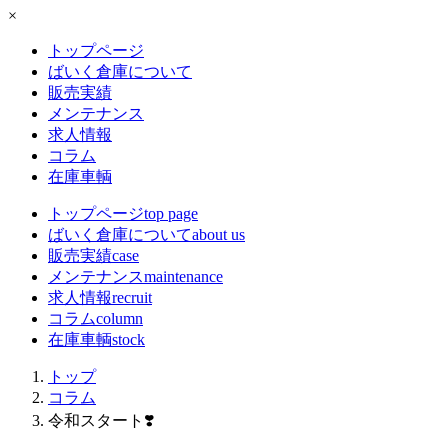
×
トップページ
ばいく倉庫について
販売実績
メンテナンス
求人情報
コラム
在庫車輌
トップページ
top page
ばいく倉庫について
about us
販売実績
case
メンテナンス
maintenance
求人情報
recruit
コラム
column
在庫車輌
stock
トップ
コラム
令和スタート❣️