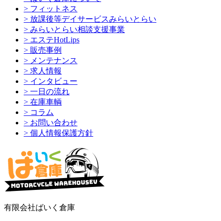
> フィットネス
> 放課後等デイサービスみらいとらい
> みらいとらい相談支援事業
> エステHotLips
> 販売事例
> メンテナンス
> 求人情報
> インタビュー
> 一日の流れ
> 在庫車輌
> コラム
> お問い合わせ
> 個人情報保護方針
有限会社ばいく倉庫