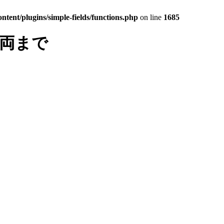
tent/plugins/simple-fields/functions.php
on line
1685
車両まで