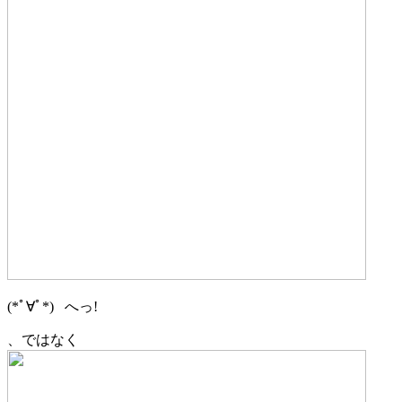
(*ﾟ∀ﾟ*) へっ!
、ではなく