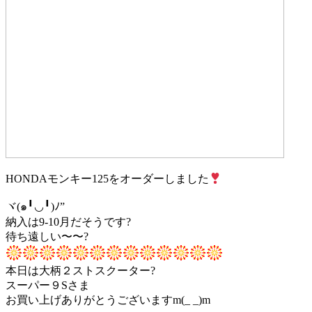
HONDAモンキー125をオーダーしました
ヾ(๑╹◡╹)ﾉ”
納入は9-10月だそうです?
待ち遠しい〜〜?
本日は大柄２ストスクーター?
スーパー９Sさま
お買い上げありがとうございますm(_ _)m