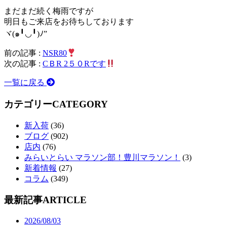
まだまだ続く梅雨ですが
明日もご来店をお待ちしております
ヾ(๑╹◡╹)ﾉ”
前の記事 :
NSR80
次の記事 :
CＢR 2５０Rです
一覧に戻る
カテゴリー
CATEGORY
新入荷
(36)
ブログ
(902)
店内
(76)
みらいとらい マラソン部！豊川マラソン！
(3)
新着情報
(27)
コラム
(349)
最新記事
ARTICLE
2026/08/03