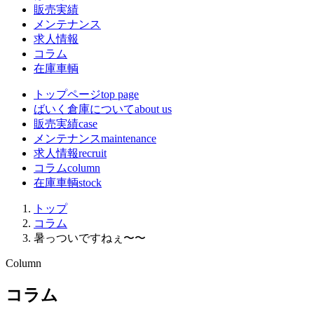
販売実績
メンテナンス
求人情報
コラム
在庫車輌
トップページ
top page
ばいく倉庫について
about us
販売実績
case
メンテナンス
maintenance
求人情報
recruit
コラム
column
在庫車輌
stock
トップ
コラム
暑っついですねぇ〜〜
Column
コラム