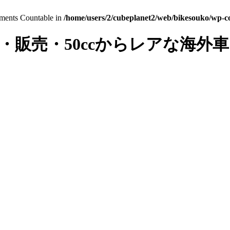
lements Countable in
/home/users/2/cubeplanet2/web/bikesouko/wp-con
・販売・50ccからレアな海外