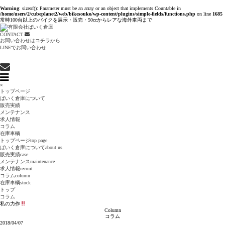
Warning
: sizeof(): Parameter must be an array or an object that implements Countable in
/home/users/2/cubeplanet2/web/bikesouko/wp-content/plugins/simple-fields/functions.php
on line
1685
常時100台以上のバイクを展示・販売・50ccからレアな海外車両まで
CONTACT
お問い合わせはコチラから
LINEでお問い合わせ
×
トップページ
ばいく倉庫について
販売実績
メンテナンス
求人情報
コラム
在庫車輌
トップページ
top page
ばいく倉庫について
about us
販売実績
case
メンテナンス
maintenance
求人情報
recruit
コラム
column
在庫車輌
stock
トップ
コラム
私の力作
Column
コラム
2018/04/07