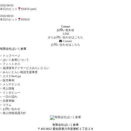
2026/08/03
本日のピット
NSR50 part3
2026/08/03
本日のピット
NSR50
Contact
お問い合わせ
LINE
からお問い合わせはこちら
Contact
お問い合わせはこちら
有限会社ばいく倉庫
> トップページ
> ばいく倉庫について
> フィットネス
> 放課後等デイサービスみらいとらい
> みらいとらい相談支援事業
> エステHotLips
> 販売事例
> メンテナンス
> 求人情報
> インタビュー
> 一日の流れ
> 在庫車輌
> コラム
> お問い合わせ
> 個人情報保護方針
有限会社ばいく倉庫
〒442-0012 愛知県豊川市新豊町１丁目２８