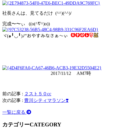
社長さんは、見てるだけ (^^)(^^)/
完成〜〜ぃ ((o(^∇^)o))
ヾ(๑╹◡╹)ﾉ”おやすみなさぁ〜ぃ
2017/11/12 AM7時
前の記事 :
２スト５０cc
次の記事 :
豊川シティマラソン❣️
一覧に戻る
カテゴリー
CATEGORY