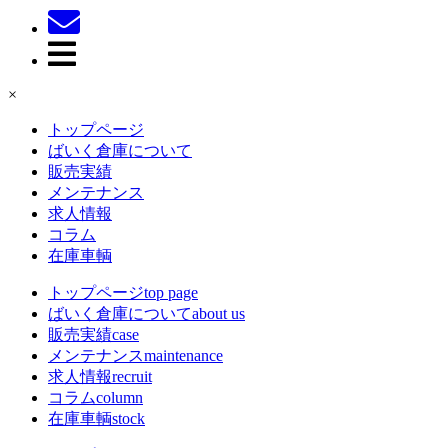
×
トップページ
ばいく倉庫について
販売実績
メンテナンス
求人情報
コラム
在庫車輌
トップページ
top page
ばいく倉庫について
about us
販売実績
case
メンテナンス
maintenance
求人情報
recruit
コラム
column
在庫車輌
stock