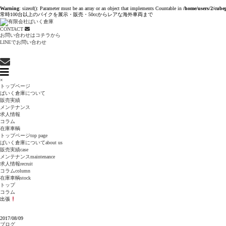
Warning
: sizeof(): Parameter must be an array or an object that implements Countable in
/home/users/2/cube
常時100台以上のバイクを展示・販売・50ccからレアな海外車両まで
CONTACT
お問い合わせはコチラから
LINEでお問い合わせ
×
トップページ
ばいく倉庫について
販売実績
メンテナンス
求人情報
コラム
在庫車輌
トップページ
top page
ばいく倉庫について
about us
販売実績
case
メンテナンス
maintenance
求人情報
recruit
コラム
column
在庫車輌
stock
トップ
コラム
出張
2017/08/09
ブログ