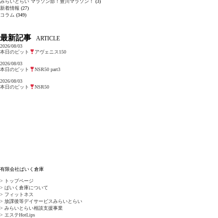
みらいとらい マラソン部！豊川マラソン！
(3)
新着情報
(27)
コラム
(349)
最新記事
ARTICLE
2026/08/03
本日のピット
アヴェニス150
2026/08/03
本日のピット
NSR50 part3
2026/08/03
本日のピット
NSR50
有限会社ばいく倉庫
> トップページ
> ばいく倉庫について
> フィットネス
> 放課後等デイサービスみらいとらい
> みらいとらい相談支援事業
> エステHotLips