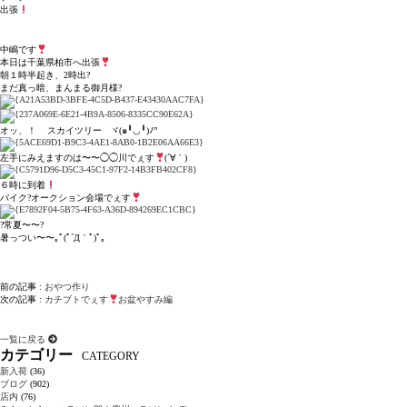
出張
中嶋です
本日は千葉県柏市へ出張
朝１時半起き、2時出?
まだ真っ暗、まんまる御月様?
オッ、！ スカイツリー ヾ(๑╹◡╹)ﾉ”
左手にみえますのは〜〜◯◯川でぇす
(´∀｀)
６時に到着
バイク?オークション会場でぇす
?常夏〜〜?
暑っつい〜〜｡ﾟ(ﾟ´Д｀ﾟ)ﾟ｡
前の記事 :
おやつ作り
次の記事 :
カチブトでぇす
お盆やすみ編
一覧に戻る
カテゴリー
CATEGORY
新入荷
(36)
ブログ
(902)
店内
(76)