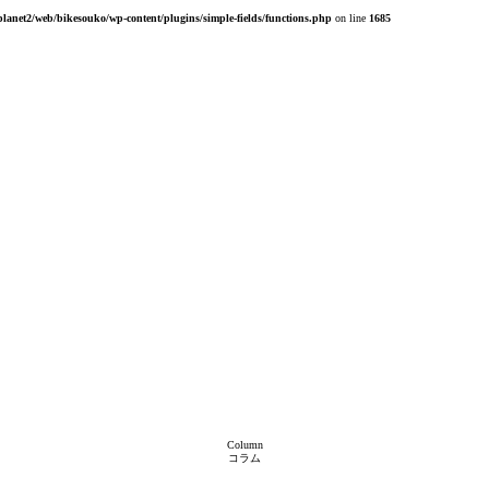
planet2/web/bikesouko/wp-content/plugins/simple-fields/functions.php
on line
1685
Column
コラム