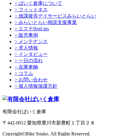
> ばいく倉庫について
> フィットネス
> 放課後等デイサービスみらいとらい
> みらいとらい相談支援事業
> エステHotLips
> 販売事例
> メンテナンス
> 求人情報
> インタビュー
> 一日の流れ
> 在庫車輌
> コラム
> お問い合わせ
> 個人情報保護方針
有限会社ばいく倉庫
〒442-0012 愛知県豊川市新豊町１丁目２８
Copyright©Bike Souko. All Rights Reserved.