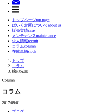
トップページ
top page
ばいく倉庫について
about us
販売実績
case
メンテナンス
maintenance
求人情報
recruit
コラム
column
在庫車輌
stock
トップ
コラム
絵の先生
Column
コラム
2017/09/01
ブログ