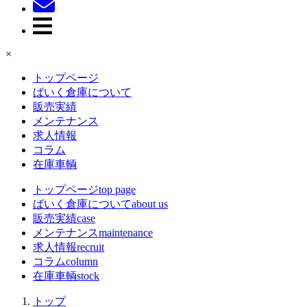
×
トップページ
ばいく倉庫について
販売実績
メンテナンス
求人情報
コラム
在庫車輌
トップページ
top page
ばいく倉庫について
about us
販売実績
case
メンテナンス
maintenance
求人情報
recruit
コラム
column
在庫車輌
stock
トップ