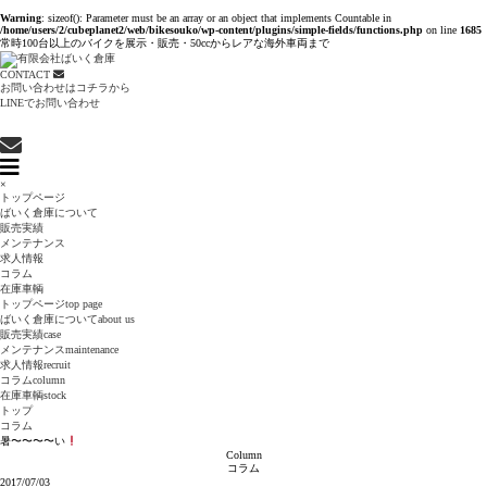
Warning
: sizeof(): Parameter must be an array or an object that implements Countable in
/home/users/2/cubeplanet2/web/bikesouko/wp-content/plugins/simple-fields/functions.php
on line
1685
常時100台以上のバイクを展示・販売・50ccからレアな海外車両まで
CONTACT
お問い合わせはコチラから
LINEでお問い合わせ
×
トップページ
ばいく倉庫について
販売実績
メンテナンス
求人情報
コラム
在庫車輌
トップページ
top page
ばいく倉庫について
about us
販売実績
case
メンテナンス
maintenance
求人情報
recruit
コラム
column
在庫車輌
stock
トップ
コラム
暑〜〜〜〜い
Column
コラム
2017/07/03