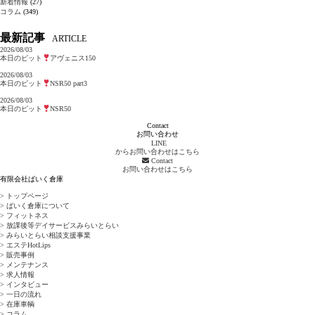
新着情報
(27)
コラム
(349)
最新記事
ARTICLE
2026/08/03
本日のピット
アヴェニス150
2026/08/03
本日のピット
NSR50 part3
2026/08/03
本日のピット
NSR50
Contact
お問い合わせ
LINE
からお問い合わせはこちら
Contact
お問い合わせはこちら
有限会社ばいく倉庫
> トップページ
> ばいく倉庫について
> フィットネス
> 放課後等デイサービスみらいとらい
> みらいとらい相談支援事業
> エステHotLips
> 販売事例
> メンテナンス
> 求人情報
> インタビュー
> 一日の流れ
> 在庫車輌
> コラム