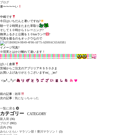
ブログ
暑〜〜〜〜い
中嶋です
今日はいちだんと暑いですね?
朝一で２時間またまた草取り
そして１０時からトレーニング?
御津ふるさと公園を１０kmラン??‍
?
写真を撮るのもオックウなので
イメージ写真?
※現実とはかけ離れて違います！
ばいく倉庫
茨城からご注文のアプリリアＲＳ５０さま
お買い上げありがとうございますm(_ _)m?
ヾ(๑╹◡╹)ﾉ”
前の記事 :
雑草
次の記事 :
気になっちゃった
一覧に戻る
カテゴリー
CATEGORY
新入荷
(36)
ブログ
(902)
店内
(76)
みらいとらい マラソン部！豊川マラソン！
(3)