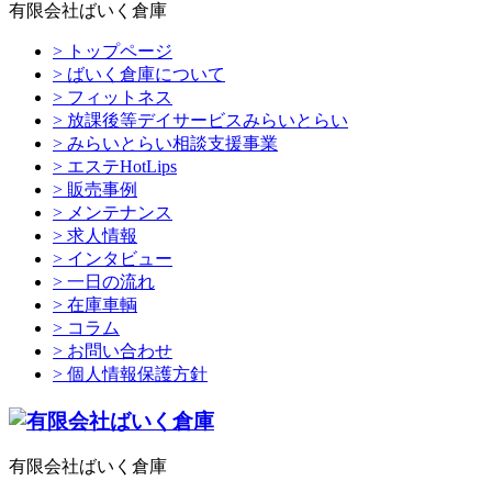
有限会社ばいく倉庫
> トップページ
> ばいく倉庫について
> フィットネス
> 放課後等デイサービスみらいとらい
> みらいとらい相談支援事業
> エステHotLips
> 販売事例
> メンテナンス
> 求人情報
> インタビュー
> 一日の流れ
> 在庫車輌
> コラム
> お問い合わせ
> 個人情報保護方針
有限会社ばいく倉庫