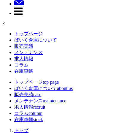
×
トップページ
ばいく倉庫について
販売実績
メンテナンス
求人情報
コラム
在庫車輌
トップページ
top page
ばいく倉庫について
about us
販売実績
case
メンテナンス
maintenance
求人情報
recruit
コラム
column
在庫車輌
stock
トップ