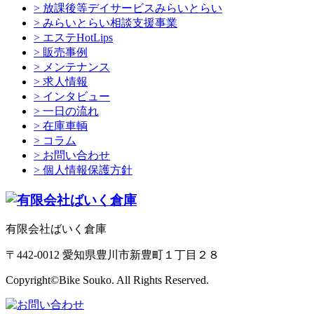
> 放課後等デイサービスみらいとらい
> みらいとらい相談支援事業
> エステHotLips
> 販売事例
> メンテナンス
> 求人情報
> インタビュー
> 一日の流れ
> 在庫車輌
> コラム
> お問い合わせ
> 個人情報保護方針
有限会社ばいく倉庫
〒442-0012 愛知県豊川市新豊町１丁目２８
Copyright©Bike Souko. All Rights Reserved.