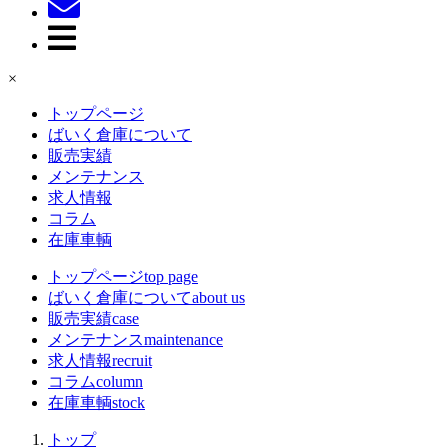
×
トップページ
ばいく倉庫について
販売実績
メンテナンス
求人情報
コラム
在庫車輌
トップページ
top page
ばいく倉庫について
about us
販売実績
case
メンテナンス
maintenance
求人情報
recruit
コラム
column
在庫車輌
stock
トップ