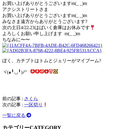
お買い上げありがとうございますm(_ _)m
アクシストリートさま
お買い上げありがとうございますm(_ _)m
みなさま遠方からありがとうございます?
次の土日4/22.23はばいく倉庫はお休みです
よろしくお願い申し上げます m(_ _)m
ちなみに〜〜
ぼく、カチブトはトムとジェリーがマイブーム?
ヾ(๑╹◡╹)ﾉ”
前の記事 :
さくら
次の記事 :
一区切り
一覧に戻る
カテゴリー
CATEGORY