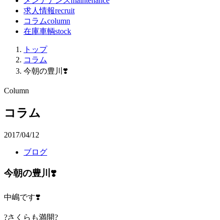
メンテナンス
maintenance
求人情報
recruit
コラム
column
在庫車輌
stock
トップ
コラム
今朝の豊川❣️
Column
コラム
2017/04/12
ブログ
今朝の豊川❣️
中嶋です❣️
?さくらも満開?