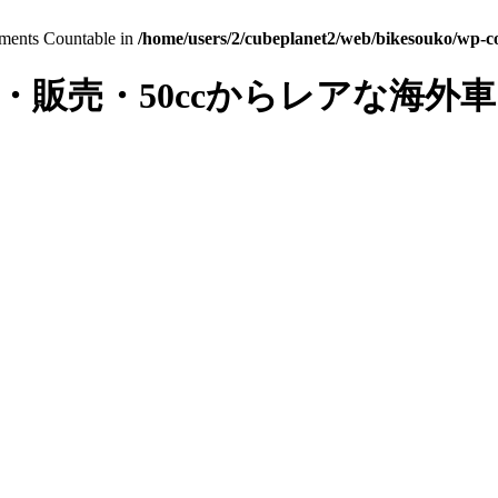
lements Countable in
/home/users/2/cubeplanet2/web/bikesouko/wp-con
・販売・50ccからレアな海外