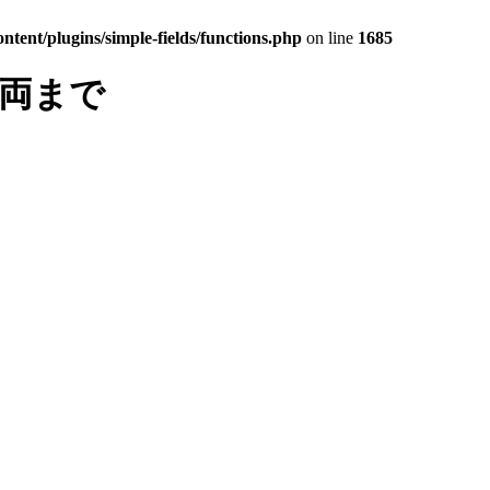
tent/plugins/simple-fields/functions.php
on line
1685
車両まで