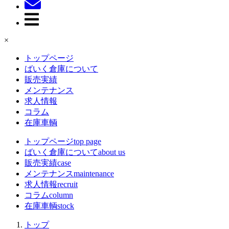
×
トップページ
ばいく倉庫について
販売実績
メンテナンス
求人情報
コラム
在庫車輌
トップページ
top page
ばいく倉庫について
about us
販売実績
case
メンテナンス
maintenance
求人情報
recruit
コラム
column
在庫車輌
stock
トップ