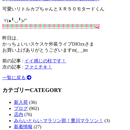
可愛いリトルカブちゃんとＸＲ５０モタードくん
ヾ(๑╹◡╹)ﾉ”
昨日は、
かっちょいいスケスケ外装ライブDIOzxさま
お買い上げありがとうございますm(_ _)m
前の記事 :
イイ感じの柱です！
次の記事 :
ファミチキ！
一覧に戻る
カテゴリー
CATEGORY
新入荷
(36)
ブログ
(902)
店内
(76)
みらいとらい マラソン部！豊川マラソン！
(3)
新着情報
(27)