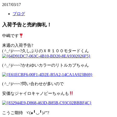
2017/03/17
ブログ
入荷予告と売約御礼！
中嶋です
来週の入荷予告?
( ^_^)/~~~?久しぶりのＸＲ１００モタードくん
( ^_^)/~~~?かわゆいカラーのリトルカブちゃん
( ^_^)/~~~?問い合わせが多いので
安価なジャイロキャノピーちゃんも
こうご期待 ヾ(๑╹◡╹)ﾉ”?