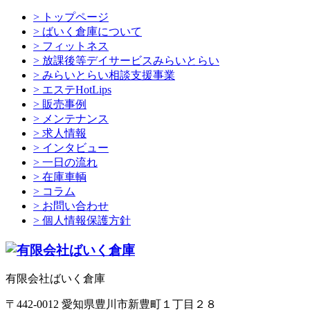
> トップページ
> ばいく倉庫について
> フィットネス
> 放課後等デイサービスみらいとらい
> みらいとらい相談支援事業
> エステHotLips
> 販売事例
> メンテナンス
> 求人情報
> インタビュー
> 一日の流れ
> 在庫車輌
> コラム
> お問い合わせ
> 個人情報保護方針
有限会社ばいく倉庫
〒442-0012 愛知県豊川市新豊町１丁目２８