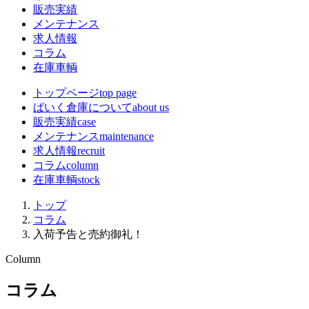
販売実績
メンテナンス
求人情報
コラム
在庫車輌
トップページ
top page
ばいく倉庫について
about us
販売実績
case
メンテナンス
maintenance
求人情報
recruit
コラム
column
在庫車輌
stock
トップ
コラム
入荷予告と売約御礼！
Column
コラム