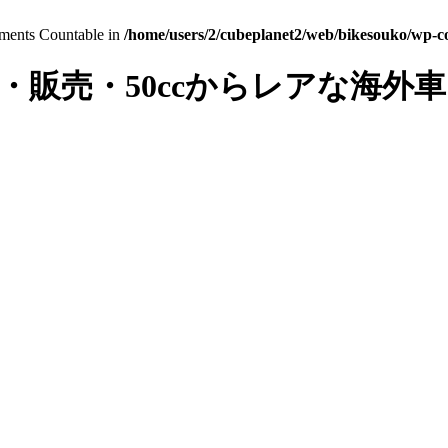
lements Countable in
/home/users/2/cubeplanet2/web/bikesouko/wp-con
・販売・50ccからレアな海外