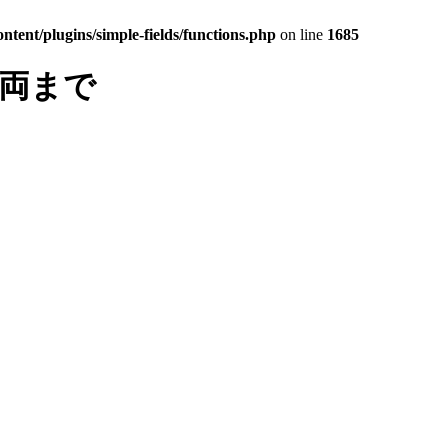
tent/plugins/simple-fields/functions.php
on line
1685
車両まで