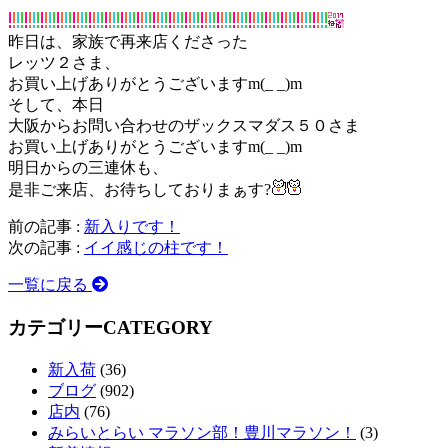
昨日は、家族で再来店くださった
レッツ２さま、
お買い上げありがとうございますm(_ _)m
そして、本日
大阪からお問い合わせのザックスマダス５０さま
お買い上げありがとうございますm(_ _)m
明日からの三連休も、
是非ご来店、お待ちしておりまぁす?
前の記事 :
新入りです！
次の記事 :
イイ感じの柱です！
一覧に戻る
カテゴリー
CATEGORY
新入荷
(36)
ブログ
(902)
店内
(76)
みらいとらい マラソン部！豊川マラソン！
(3)