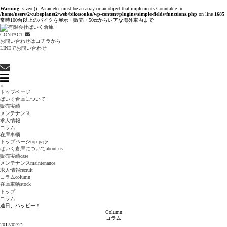
Warning
: sizeof(): Parameter must be an array or an object that implements Countable in
/home/users/2/cubeplanet2/web/bikesouko/wp-content/plugins/simple-fields/functions.php
on line
1685
常時100台以上のバイクを展示・販売・50ccからレアな海外車両まで
CONTACT
お問い合わせはコチラから
LINEでお問い合わせ
×
トップページ
ばいく倉庫について
販売実績
メンテナンス
求人情報
コラム
在庫車輌
トップページ
top page
ばいく倉庫について
about us
販売実績
case
メンテナンス
maintenance
求人情報
recruit
コラム
column
在庫車輌
stock
トップ
コラム
連日、ハッピー！
Column
コラム
2017/02/21