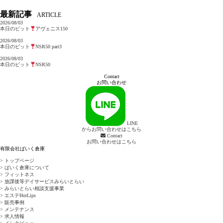
最新記事
ARTICLE
2026/08/03
本日のピット
アヴェニス150
2026/08/03
本日のピット
NSR50 part3
2026/08/03
本日のピット
NSR50
Contact
お問い合わせ
LINE
からお問い合わせはこちら
Contact
お問い合わせはこちら
有限会社ばいく倉庫
> トップページ
> ばいく倉庫について
> フィットネス
> 放課後等デイサービスみらいとらい
> みらいとらい相談支援事業
> エステHotLips
> 販売事例
> メンテナンス
> 求人情報