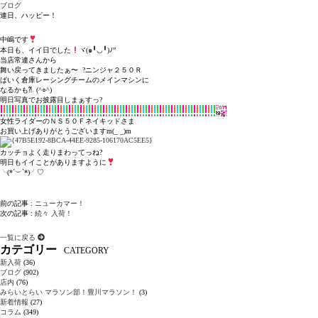
ブログ
連日、ハッピー！
中嶋です
本日も、イイ日でした
ヾ(๑╹◡╹)ﾉ”
当店常連さんから
舞い戻ってきましたぁ〜 ?ニンジャ２５０Ｒ
ばいく倉庫レーシングチームのメインマシンに
なるかも⁈ (^○^)
明日写真でお披露目しまぁすっ?
女性ライダーのＮＳ５０Ｆネイキッドさま
お買い上げありがとうございますm(_ _)m
カッチョよく走りまわってっね?
明日もイイことがありますように
╰(*´︶`*)╯♡
前の記事 :
ニューカマー！
次の記事 :
続々 入荷！
一覧に戻る
カテゴリー
CATEGORY
新入荷
(36)
ブログ
(902)
店内
(76)
みらいとらい マラソン部！豊川マラソン！
(3)
新着情報
(27)
コラム
(349)