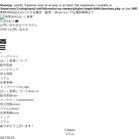
Warning
: sizeof(): Parameter must be an array or an object that implements Countable in
/home/users/2/cubeplanet2/web/bikesouko/wp-content/plugins/simple-fields/functions.php
on line
1685
常時100台以上のバイクを展示・販売・50ccからレアな海外車両まで
CONTACT
お問い合わせはコチラから
LINEでお問い合わせ
×
トップページ
ばいく倉庫について
販売実績
メンテナンス
求人情報
コラム
在庫車輌
トップページ
top page
ばいく倉庫について
about us
販売実績
case
メンテナンス
maintenance
求人情報
recruit
コラム
column
在庫車輌
stock
トップ
コラム
ありがとうございます！
Column
コラム
2017/02/19