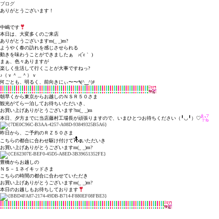
ブログ
ありがとうございます！
中嶋です
本日は、大変多くのご来店
ありがとうございますm(_ _)m?
ようやく春の訪れを感じさせられる
動きを味わうことができましたぁ ♪(´ε｀ )
まぁ、色々ありますが
楽しく生活して行くことが大事ですねっ?
♪（ｖ＾＿＾）ｖ
何ごとも、明るく、前向きにぃ〜〜٩(^‿^)۶
朝早くから東京からお越しのＮＳＲ５０さま
観光がてら一泊してお待ちいただいき、
お買い上げありがとうございます?m(_ _)m
本日、夕方までに当店藤村工場長が頑張りますので、いまひとつお待ちください（╹◡╹）♡
昨日から、ご予約のＲＺ５０さま
こちらの都合に合わせ駆け付けて
いただいき
お買い上げありがとうございますm(_ _)m?
豊橋からお越しの
ＮＳ－１ネイキッドさま
こちらの時間の都合に合わせていただき
お買い上げありがとうございますm(_ _)m?
本日のお越しもお待ちしております