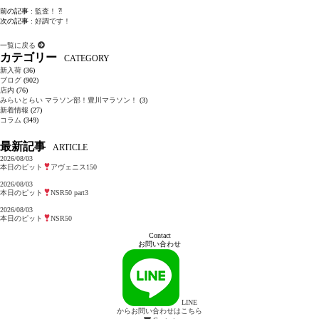
前の記事 :
監査！ ⁈
次の記事 :
好調です！
一覧に戻る
カテゴリー
CATEGORY
新入荷
(36)
ブログ
(902)
店内
(76)
みらいとらい マラソン部！豊川マラソン！
(3)
新着情報
(27)
コラム
(349)
最新記事
ARTICLE
2026/08/03
本日のピット
アヴェニス150
2026/08/03
本日のピット
NSR50 part3
2026/08/03
本日のピット
NSR50
Contact
お問い合わせ
LINE
からお問い合わせはこちら