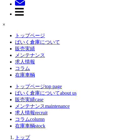
×
トップページ
ばいく倉庫について
販売実績
メンテナンス
求人情報
コラム
在庫車輌
トップページ
top page
ばいく倉庫について
about us
販売実績
case
メンテナンス
maintenance
求人情報
recruit
コラム
column
在庫車輌
stock
トップ