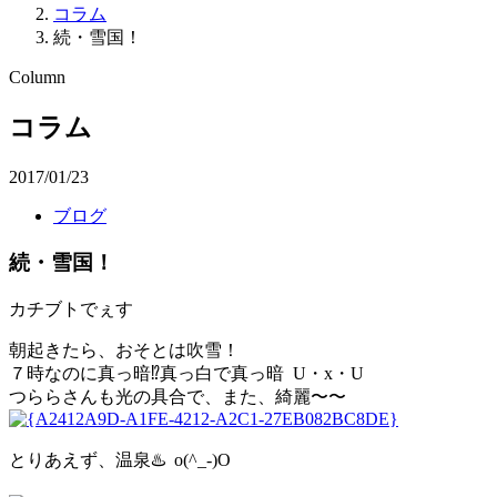
コラム
続・雪国！
Column
コラム
2017/01/23
ブログ
続・雪国！
カチブトでぇす
朝起きたら、おそとは吹雪！
７時なのに真っ暗⁉️真っ白で真っ暗 U・x・U
つららさんも光の具合で、また、綺麗〜〜
とりあえず、温泉♨️ o(^_-)O