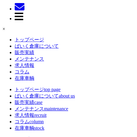
×
トップページ
ばいく倉庫について
販売実績
メンテナンス
求人情報
コラム
在庫車輌
トップページ
top page
ばいく倉庫について
about us
販売実績
case
メンテナンス
maintenance
求人情報
recruit
コラム
column
在庫車輌
stock