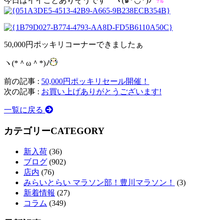
今日はイイことありそうです ヾ(๑╹◡╹)ﾉ”
50,000円ポッキリコーナーできましたぁ
ヽ(*＾ω＾*)ﾉ
前の記事 :
50,000円ポッキリセール開催！
次の記事 :
お買い上げありがとうございます!
一覧に戻る
カテゴリー
CATEGORY
新入荷
(36)
ブログ
(902)
店内
(76)
みらいとらい マラソン部！豊川マラソン！
(3)
新着情報
(27)
コラム
(349)