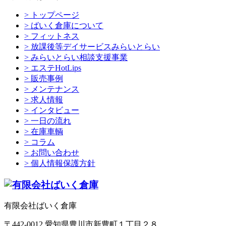
> トップページ
> ばいく倉庫について
> フィットネス
> 放課後等デイサービスみらいとらい
> みらいとらい相談支援事業
> エステHotLips
> 販売事例
> メンテナンス
> 求人情報
> インタビュー
> 一日の流れ
> 在庫車輌
> コラム
> お問い合わせ
> 個人情報保護方針
有限会社ばいく倉庫
〒442-0012 愛知県豊川市新豊町１丁目２８