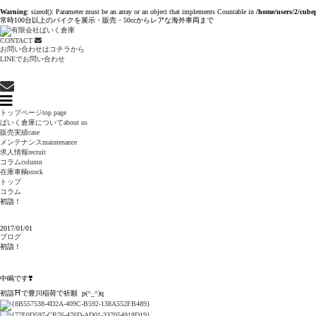
Warning
: sizeof(): Parameter must be an array or an object that implements Countable in
/home/users/2/cube
常時100台以上のバイクを展示・販売・50ccからレアな海外車両まで
CONTACT
お問い合わせはコチラから
LINEでお問い合わせ
トップページ
top page
ばいく倉庫について
about us
販売実績
case
メンテナンス
maintenance
求人情報
recruit
コラム
column
在庫車輌
stock
トップ
コラム
初詣！
2017/01/01
ブログ
初詣！
中嶋です❣️
初詣⛩で豊川稲荷で祈願 p(^_^)q