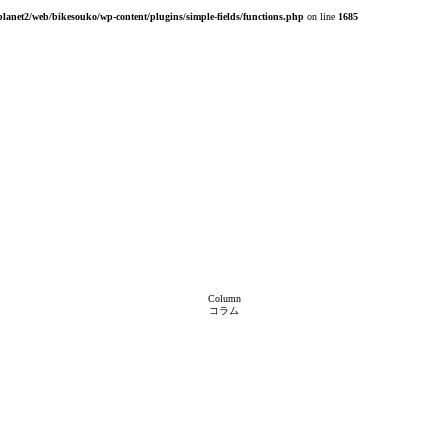
planet2/web/bikesouko/wp-content/plugins/simple-fields/functions.php
on line
1685
Column
コラム