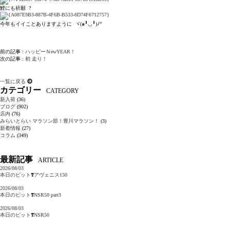
鯉にも祈願 ?
今年もイイことありますように ヾ(๑╹◡╹)ﾉ”
前の記事 :
ハッピーＮewYEAR！
次の記事 :
初 走り！
一覧に戻る
カテゴリー
CATEGORY
新入荷
(36)
ブログ
(902)
店内
(76)
みらいとらい マラソン部！豊川マラソン！
(3)
新着情報
(27)
コラム
(349)
最新記事
ARTICLE
2026/08/03
本日のピット❣️アヴェニス150
2026/08/03
本日のピット❣️NSR50 part3
2026/08/03
本日のピット❣️NSR50