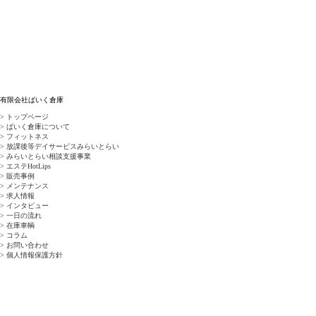
有限会社ばいく倉庫
> トップページ
> ばいく倉庫について
> フィットネス
> 放課後等デイサービスみらいとらい
> みらいとらい相談支援事業
> エステHotLips
> 販売事例
> メンテナンス
> 求人情報
> インタビュー
> 一日の流れ
> 在庫車輌
> コラム
> お問い合わせ
> 個人情報保護方針