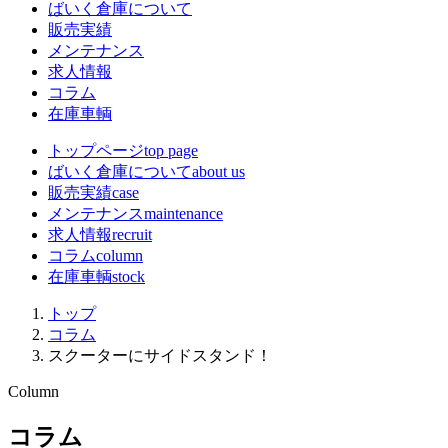
ばいく倉庫について
販売実績
メンテナンス
求人情報
コラム
在庫車輌
トップページ
top page
ばいく倉庫について
about us
販売実績
case
メンテナンス
maintenance
求人情報
recruit
コラム
column
在庫車輌
stock
トップ
コラム
スクーターにサイドスタンド！
Column
コラム