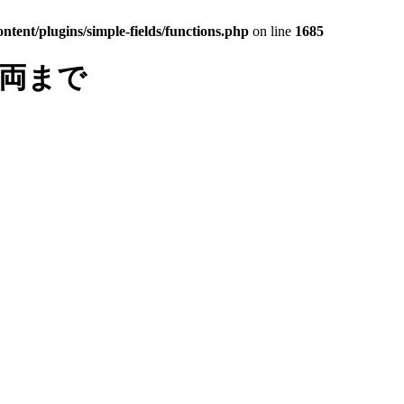
tent/plugins/simple-fields/functions.php
on line
1685
車両まで