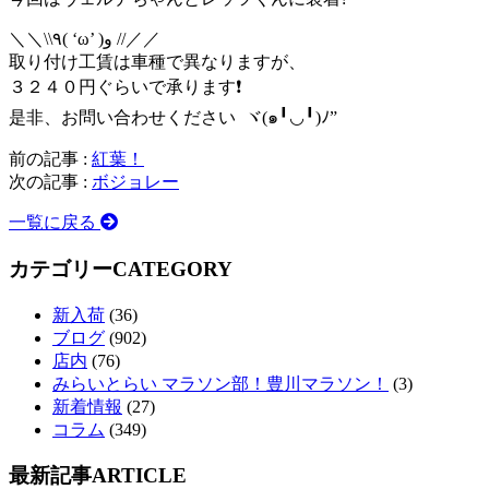
＼＼\\٩( ‘ω’ )و //／／
取り付け工賃は車種で異なりますが、
３２４０円ぐらいで承ります❗️
是非、お問い合わせください ヾ(๑╹◡╹)ﾉ”
前の記事 :
紅葉！
次の記事 :
ボジョレー
一覧に戻る
カテゴリー
CATEGORY
新入荷
(36)
ブログ
(902)
店内
(76)
みらいとらい マラソン部！豊川マラソン！
(3)
新着情報
(27)
コラム
(349)
最新記事
ARTICLE