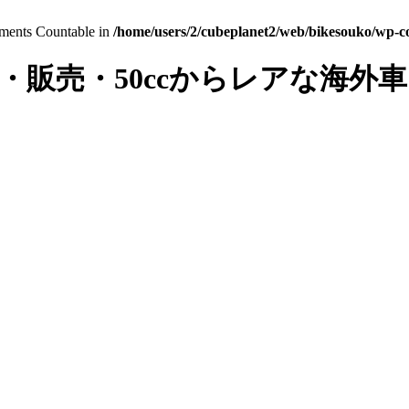
lements Countable in
/home/users/2/cubeplanet2/web/bikesouko/wp-con
・販売・50ccからレアな海外