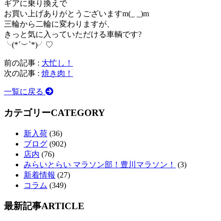
ギアに乗り換えで
お買い上げありがとうございますm(_ _)m
三輪から二輪に変わりますが、
きっと気に入っていただける車輌です?
╰(*´︶`*)╯♡
前の記事 :
大忙し！
次の記事 :
焼き肉！
一覧に戻る
カテゴリー
CATEGORY
新入荷
(36)
ブログ
(902)
店内
(76)
みらいとらい マラソン部！豊川マラソン！
(3)
新着情報
(27)
コラム
(349)
最新記事
ARTICLE