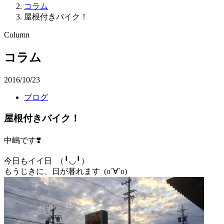
コラム
屋根付きバイク！
Column
コラム
2016/10/23
ブログ
屋根付きバイク！
中嶋です❣️
今日もイイ日 （╹◡╹）
もうじきに、日が暮れます (о´∀`о)