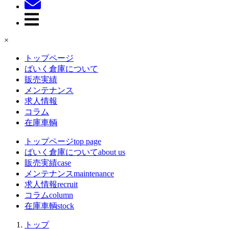
×
トップページ
ばいく倉庫について
販売実績
メンテナンス
求人情報
コラム
在庫車輌
トップページ
top page
ばいく倉庫について
about us
販売実績
case
メンテナンス
maintenance
求人情報
recruit
コラム
column
在庫車輌
stock
トップ