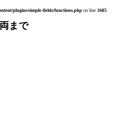
tent/plugins/simple-fields/functions.php
on line
1685
車両まで