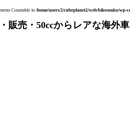
lements Countable in
/home/users/2/cubeplanet2/web/bikesouko/wp-con
・販売・50ccからレアな海外