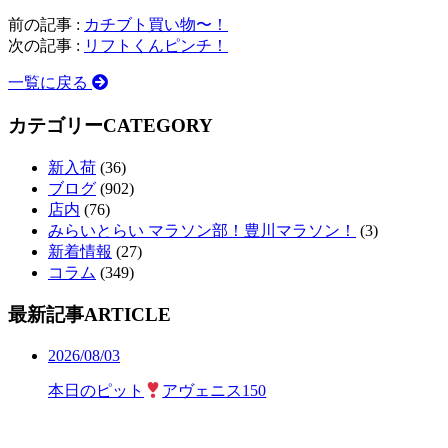
前の記事 :
カチブト買い物〜！
次の記事 :
リフトくんピンチ！
一覧に戻る
カテゴリー
CATEGORY
新入荷
(36)
ブログ
(902)
店内
(76)
みらいとらい マラソン部！豊川マラソン！
(3)
新着情報
(27)
コラム
(349)
最新記事
ARTICLE
2026/08/03
本日のピット
アヴェニス150