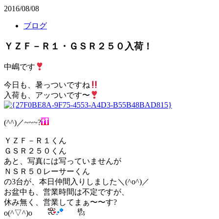
2016/08/08
ブログ
ＹＺＦ－Ｒ１・ＧＳＲ２５０入荷！
中嶋です
今日も、暑っついですね
入荷も、アッついです〜
(^^)／~~~?
ＹＺＦ－Ｒ１くん
ＧＳＲ２５０くん
あと、写真には写っていませんが
ＮＳＲ５０レーサーくん
の3台が、本日仲間入りしました＼(^o^)／
お盆中も、営業時間は不定ですが、
休み無く、営業してまぁ〜〜す?
o(^▽^)o