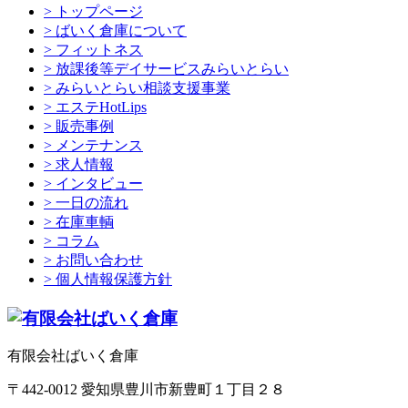
> トップページ
> ばいく倉庫について
> フィットネス
> 放課後等デイサービスみらいとらい
> みらいとらい相談支援事業
> エステHotLips
> 販売事例
> メンテナンス
> 求人情報
> インタビュー
> 一日の流れ
> 在庫車輌
> コラム
> お問い合わせ
> 個人情報保護方針
有限会社ばいく倉庫
〒442-0012 愛知県豊川市新豊町１丁目２８