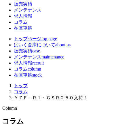
販売実績
メンテナンス
求人情報
コラム
在庫車輌
トップページ
top page
ばいく倉庫について
about us
販売実績
case
メンテナンス
maintenance
求人情報
recruit
コラム
column
在庫車輌
stock
トップ
コラム
ＹＺＦ－Ｒ１・ＧＳＲ２５０入荷！
Column
コラム