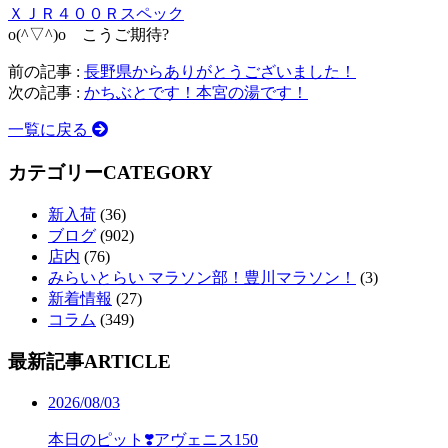
ＸＪＲ４００Ｒスペック
o(^▽^)o こうご期待?
前の記事 :
長野県からありがとうございました！
次の記事 :
かちぶとです！本宮の湯です！
一覧に戻る
カテゴリー
CATEGORY
新入荷
(36)
ブログ
(902)
店内
(76)
みらいとらい マラソン部！豊川マラソン！
(3)
新着情報
(27)
コラム
(349)
最新記事
ARTICLE
2026/08/03
本日のピット❣️アヴェニス150