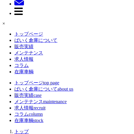
×
トップページ
ばいく倉庫について
販売実績
メンテナンス
求人情報
コラム
在庫車輌
トップページ
top page
ばいく倉庫について
about us
販売実績
case
メンテナンス
maintenance
求人情報
recruit
コラム
column
在庫車輌
stock
トップ