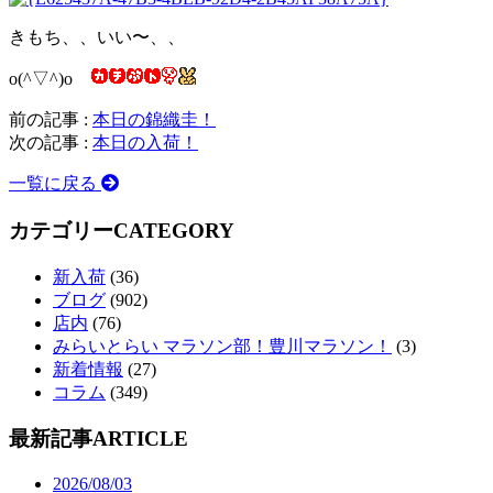
きもち、、いい〜、、
o(^▽^)o
前の記事 :
本日の錦織圭！
次の記事 :
本日の入荷！
一覧に戻る
カテゴリー
CATEGORY
新入荷
(36)
ブログ
(902)
店内
(76)
みらいとらい マラソン部！豊川マラソン！
(3)
新着情報
(27)
コラム
(349)
最新記事
ARTICLE
2026/08/03