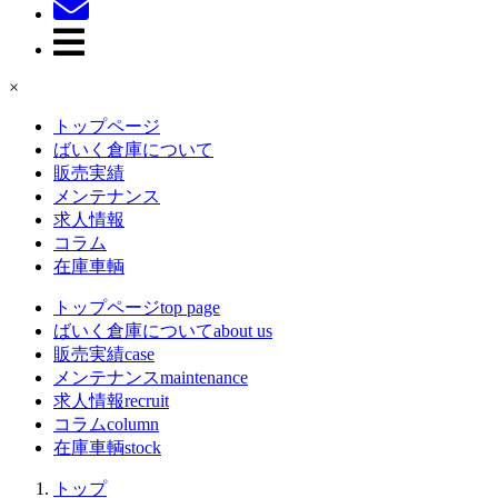
×
トップページ
ばいく倉庫について
販売実績
メンテナンス
求人情報
コラム
在庫車輌
トップページ
top page
ばいく倉庫について
about us
販売実績
case
メンテナンス
maintenance
求人情報
recruit
コラム
column
在庫車輌
stock
トップ