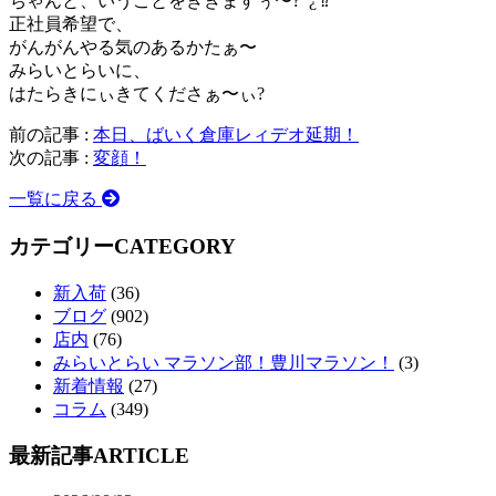
ちゃんと、いうことをききますぅ〜? ¿ ⁉︎
正社員希望で、
がんがんやる気のあるかたぁ〜
みらいとらいに、
はたらきにぃきてくださぁ〜ぃ?
前の記事 :
本日、ばいく倉庫レィデオ延期！
次の記事 :
変顔！
一覧に戻る
カテゴリー
CATEGORY
新入荷
(36)
ブログ
(902)
店内
(76)
みらいとらい マラソン部！豊川マラソン！
(3)
新着情報
(27)
コラム
(349)
最新記事
ARTICLE