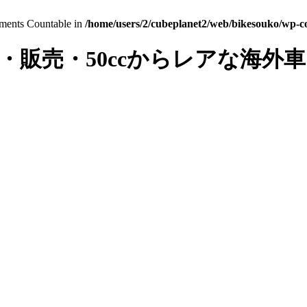
lements Countable in
/home/users/2/cubeplanet2/web/bikesouko/wp-con
・販売・50ccからレアな海外