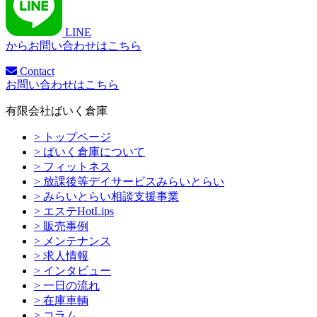
LINE
からお問い合わせはこちら
Contact
お問い合わせはこちら
有限会社ばいく倉庫
> トップページ
> ばいく倉庫について
> フィットネス
> 放課後等デイサービスみらいとらい
> みらいとらい相談支援事業
> エステHotLips
> 販売事例
> メンテナンス
> 求人情報
> インタビュー
> 一日の流れ
> 在庫車輌
> コラム