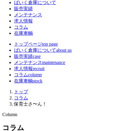
ばいく倉庫について
販売実績
メンテナンス
求人情報
コラム
在庫車輌
トップページ
top page
ばいく倉庫について
about us
販売実績
case
メンテナンス
maintenance
求人情報
recruit
コラム
column
在庫車輌
stock
トップ
コラム
保育士さ〜ん！
Column
コラム