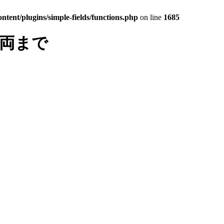
tent/plugins/simple-fields/functions.php
on line
1685
車両まで