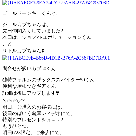
ゴールドモンキーくんと、
ジョルカブちゃんは、
先日仲間入りしていました?
本日は、ジョグZRエボリューションくん
、と
リトルカブちゃん❣️
問合せが多いカブ50くん
独特フォルムのザックススパイダー50くん
便利な屋根つきギアくん
詳細は後日アップします❣️
＼(^o^)／?
明日、ご購入のお客様には、
後日のばいく倉庫レィデオにて、
特別なプレゼントをぉ～～?
もうひとつ、
明日6/28限定、ご来店にて、