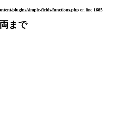
tent/plugins/simple-fields/functions.php
on line
1685
車両まで