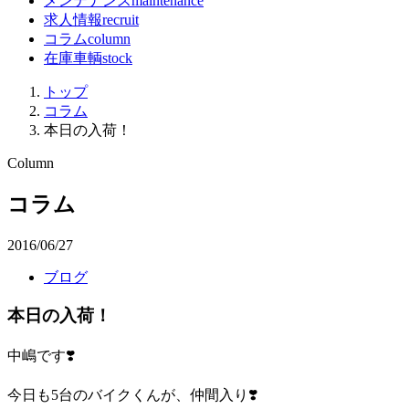
メンテナンス
maintenance
求人情報
recruit
コラム
column
在庫車輌
stock
トップ
コラム
本日の入荷！
Column
コラム
2016/06/27
ブログ
本日の入荷！
中嶋です❣️
今日も5台のバイクくんが、仲間入り❣️