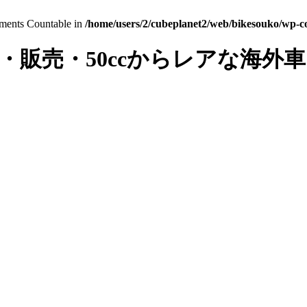
lements Countable in
/home/users/2/cubeplanet2/web/bikesouko/wp-con
・販売・50ccからレアな海外