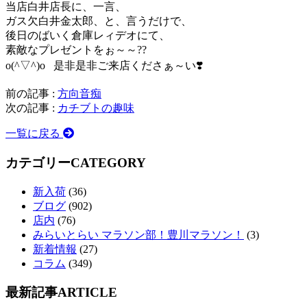
当店白井店長に、一言、
ガス欠白井金太郎、と、言うだけで、
後日のばいく倉庫レィデオにて、
素敵なプレゼントをぉ～～??
o(^▽^)o 是非是非ご来店くださぁ～い❣️
前の記事 :
方向音痴
次の記事 :
カチブトの趣味
一覧に戻る
カテゴリー
CATEGORY
新入荷
(36)
ブログ
(902)
店内
(76)
みらいとらい マラソン部！豊川マラソン！
(3)
新着情報
(27)
コラム
(349)
最新記事
ARTICLE