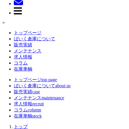
×
トップページ
ばいく倉庫について
販売実績
メンテナンス
求人情報
コラム
在庫車輌
トップページ
top page
ばいく倉庫について
about us
販売実績
case
メンテナンス
maintenance
求人情報
recruit
コラム
column
在庫車輌
stock
トップ