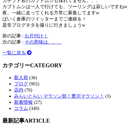
カチブト君のカブトムシも採れてません、、、
カブトムシは一人で行けても、ツーリングは寂しいですねw
夜、一緒に走ってくれる方常に募集してますw
ばいく倉庫のツイッターまでご連絡を！
是非ブログネタを撮りに行きましょうw
前の記事 :
お片付け！
次の記事 :
その意味は、、、
一覧に戻る
カテゴリー
CATEGORY
新入荷
(36)
ブログ
(902)
店内
(76)
みらいとらい マラソン部！豊川マラソン！
(3)
新着情報
(27)
コラム
(349)
最新記事
ARTICLE