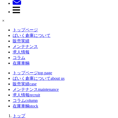
×
トップページ
ばいく倉庫について
販売実績
メンテナンス
求人情報
コラム
在庫車輌
トップページ
top page
ばいく倉庫について
about us
販売実績
case
メンテナンス
maintenance
求人情報
recruit
コラム
column
在庫車輌
stock
トップ