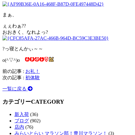
まぁ、
ぇぇわぁ??
おおきく、なれよっ?
?っ寝とんかぃ～～
o(^▽^)o
前の記事 :
お礼！
次の記事 :
初体験
一覧に戻る
カテゴリー
CATEGORY
新入荷
(36)
ブログ
(902)
店内
(76)
みらいとらい マラソン部！豊川マラソン！
(3)