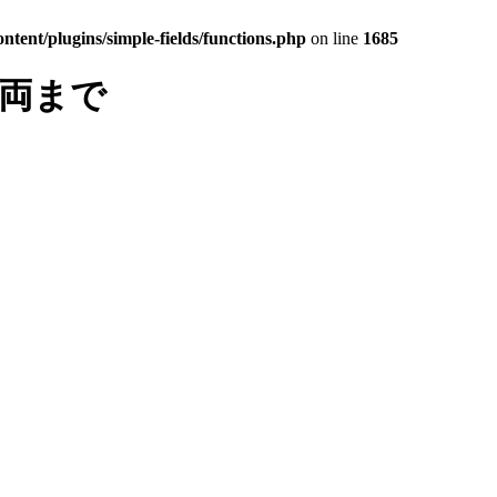
tent/plugins/simple-fields/functions.php
on line
1685
車両まで