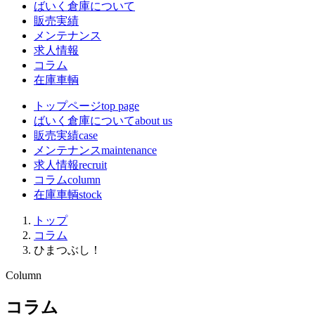
ばいく倉庫について
販売実績
メンテナンス
求人情報
コラム
在庫車輌
トップページ
top page
ばいく倉庫について
about us
販売実績
case
メンテナンス
maintenance
求人情報
recruit
コラム
column
在庫車輌
stock
トップ
コラム
ひまつぶし！
Column
コラム