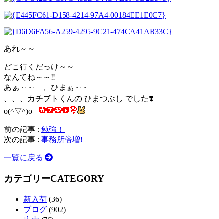
あれ～～
どこ行くだっけ～～
なんてね～～‼️
あぁ～～ 、ひまぁ～～
、、、カチブトくんの ひまつぶし でした❣️
o(^▽^)o
前の記事 :
勉強！
次の記事 :
事務所倍増!
一覧に戻る
カテゴリー
CATEGORY
新入荷
(36)
ブログ
(902)