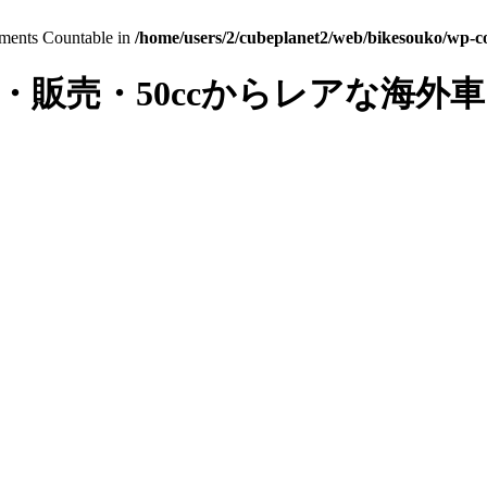
lements Countable in
/home/users/2/cubeplanet2/web/bikesouko/wp-con
・販売・50ccからレアな海外