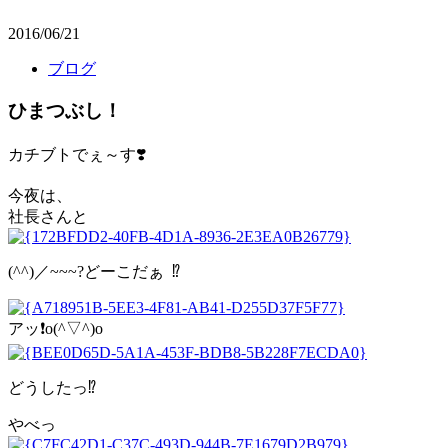
2016/06/21
ブログ
ひまつぶし！
カチブトでぇ～す❣️
今夜は、
社長さんと
(^^)／~~~?どーこだぁ ⁉️
アッ❗️o(^▽^)o
どうしたっ⁉️
やべっ