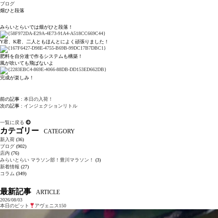
ブログ
畑ひと段落
みらいとらいでは畑がひと段落！
Y君、K君、二人ともほんとによく頑張りました！
肥料を自分達で作るシステムも構築！
風が吹いても飛ばないよ
完成が楽しみ！
前の記事 :
本日の入荷！
次の記事 :
インジェクションリトル
一覧に戻る
カテゴリー
CATEGORY
新入荷
(36)
ブログ
(902)
店内
(76)
みらいとらい マラソン部！豊川マラソン！
(3)
新着情報
(27)
コラム
(349)
最新記事
ARTICLE
2026/08/03
本日のピット
アヴェニス150