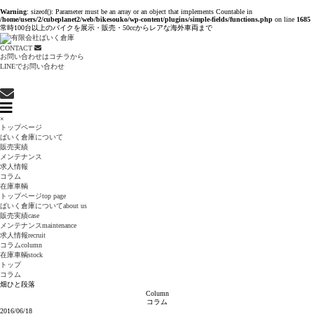
Warning
: sizeof(): Parameter must be an array or an object that implements Countable in
/home/users/2/cubeplanet2/web/bikesouko/wp-content/plugins/simple-fields/functions.php
on line
1685
常時100台以上のバイクを展示・販売・50ccからレアな海外車両まで
CONTACT
お問い合わせはコチラから
LINEでお問い合わせ
×
トップページ
ばいく倉庫について
販売実績
メンテナンス
求人情報
コラム
在庫車輌
トップページ
top page
ばいく倉庫について
about us
販売実績
case
メンテナンス
maintenance
求人情報
recruit
コラム
column
在庫車輌
stock
トップ
コラム
畑ひと段落
Column
コラム
2016/06/18