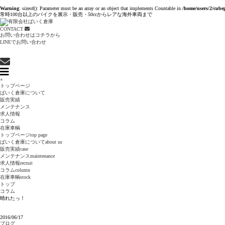
Warning
: sizeof(): Parameter must be an array or an object that implements Countable in
/home/users/2/cube
常時100台以上のバイクを展示・販売・50ccからレアな海外車両まで
CONTACT
お問い合わせはコチラから
LINEでお問い合わせ
×
トップページ
ばいく倉庫について
販売実績
メンテナンス
求人情報
コラム
在庫車輌
トップページ
top page
ばいく倉庫について
about us
販売実績
case
メンテナンス
maintenance
求人情報
recruit
コラム
column
在庫車輌
stock
トップ
コラム
晴れたっ！
2016/06/17
ブログ