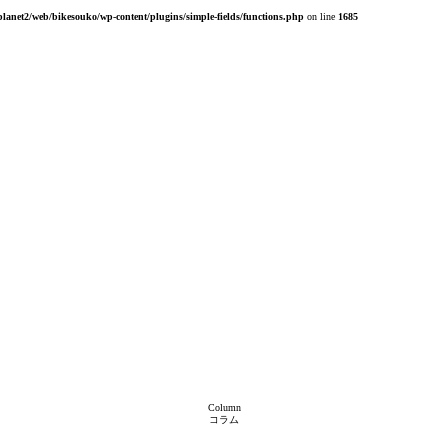
planet2/web/bikesouko/wp-content/plugins/simple-fields/functions.php
on line
1685
Column
コラム