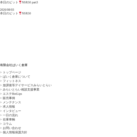
本日のピット
NSR50 part3
2026/08/03
本日のピット
NSR50
有限会社ばいく倉庫
> トップページ
> ばいく倉庫について
> フィットネス
> 放課後等デイサービスみらいとらい
> みらいとらい相談支援事業
> エステHotLips
> 販売事例
> メンテナンス
> 求人情報
> インタビュー
> 一日の流れ
> 在庫車輌
> コラム
> お問い合わせ
> 個人情報保護方針