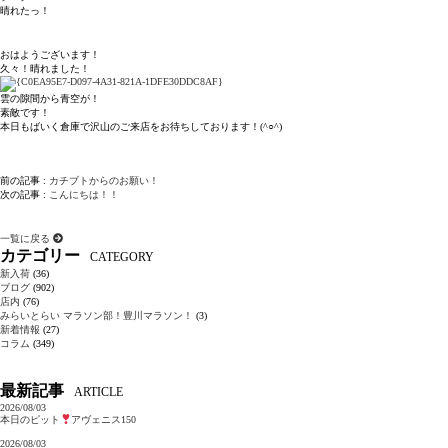
晴れたっ！
おはようございます！
久々！晴れました！
雲の隙間から青空が！
素敵です！
本日もばいく倉庫で沢山のご来店をお待ちしております！(^○^)
前の記事 :
カチブトからのお願い！
次の記事 :
こんにちは！！
一覧に戻る
カテゴリー
CATEGORY
新入荷
(36)
ブログ
(902)
店内
(76)
みらいとらい マラソン部！豊川マラソン！
(3)
新着情報
(27)
コラム
(349)
最新記事
ARTICLE
2026/08/03
本日のピット
アヴェニス150
2026/08/03