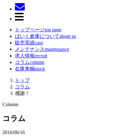
トップページ
top page
ばいく倉庫について
about us
販売実績
case
メンテナンス
maintenance
求人情報
recruit
コラム
column
在庫車輌
stock
トップ
コラム
感謝！
コラム
2016/06/16