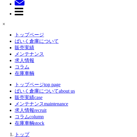
×
トップページ
ばいく倉庫について
販売実績
メンテナンス
求人情報
コラム
在庫車輌
トップページ
top page
ばいく倉庫について
about us
販売実績
case
メンテナンス
maintenance
求人情報
recruit
コラム
column
在庫車輌
stock
トップ