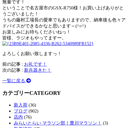
無量です！
ということで名古屋市のGSX-R750様！お買い上げありがと
うございました！
うちの藤村工場長の愛車でもありますので、納車後も色々ア
ドバイスができるかなと思います～(^○^)
お楽しみにお待ちくださいねっ！
皆様、ラジオもやってますー。
よろしくお願い致しますっ！
前の記事 :
お礼です！
次の記事 :
新兵器きた！
一覧に戻る
カテゴリー
CATEGORY
新入荷
(36)
ブログ
(902)
店内
(76)
みらいとらい マラソン部！豊川マラソン！
(3)