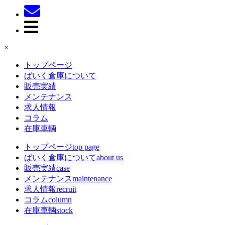
×
トップページ
ばいく倉庫について
販売実績
メンテナンス
求人情報
コラム
在庫車輌
トップページ
top page
ばいく倉庫について
about us
販売実績
case
メンテナンス
maintenance
求人情報
recruit
コラム
column
在庫車輌
stock