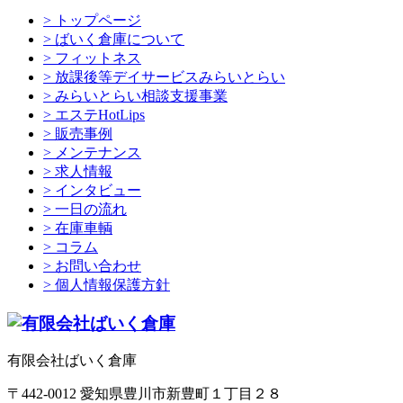
> トップページ
> ばいく倉庫について
> フィットネス
> 放課後等デイサービスみらいとらい
> みらいとらい相談支援事業
> エステHotLips
> 販売事例
> メンテナンス
> 求人情報
> インタビュー
> 一日の流れ
> 在庫車輌
> コラム
> お問い合わせ
> 個人情報保護方針
有限会社ばいく倉庫
〒442-0012 愛知県豊川市新豊町１丁目２８