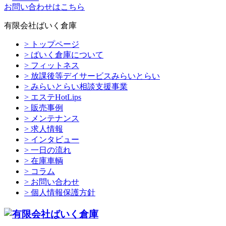
お問い合わせはこちら
有限会社ばいく倉庫
> トップページ
> ばいく倉庫について
> フィットネス
> 放課後等デイサービスみらいとらい
> みらいとらい相談支援事業
> エステHotLips
> 販売事例
> メンテナンス
> 求人情報
> インタビュー
> 一日の流れ
> 在庫車輌
> コラム
> お問い合わせ
> 個人情報保護方針