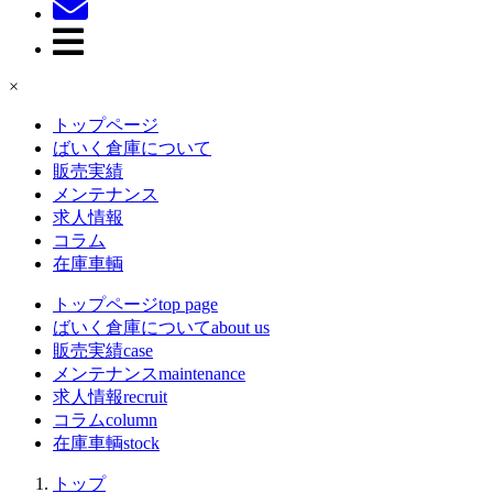
×
トップページ
ばいく倉庫について
販売実績
メンテナンス
求人情報
コラム
在庫車輌
トップページ
top page
ばいく倉庫について
about us
販売実績
case
メンテナンス
maintenance
求人情報
recruit
コラム
column
在庫車輌
stock
トップ