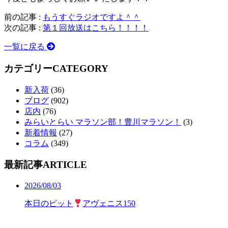
前の記事 :
もうすぐラジオですよ＾＾
次の記事 :
第１回放送はこちら！！！！
一覧に戻る
カテゴリー
CATEGORY
新入荷
(36)
ブログ
(902)
店内
(76)
みらいとらい マラソン部！豊川マラソン！
(3)
新着情報
(27)
コラム
(349)
最新記事
ARTICLE
2026/08/03
本日のピット
アヴェニス150