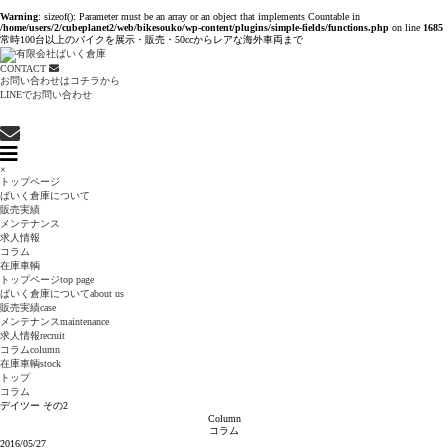
Warning
: sizeof(): Parameter must be an array or an object that implements Countable in
/home/users/2/cubeplanet2/web/bikesouko/wp-content/plugins/simple-fields/functions.php
on line
1685
常時100台以上のバイクを展示・販売・50ccからレアな海外車両まで
CONTACT
お問い合わせはコチラから
LINEでお問い合わせ
×
トップページ
ばいく倉庫について
販売実績
メンテナンス
求人情報
コラム
在庫車輌
トップページ
top page
ばいく倉庫について
about us
販売実績
case
メンテナンス
maintenance
求人情報
recruit
コラム
column
在庫車輌
stock
トップ
コラム
デイツー その2
Column
コラム
2016/05/27