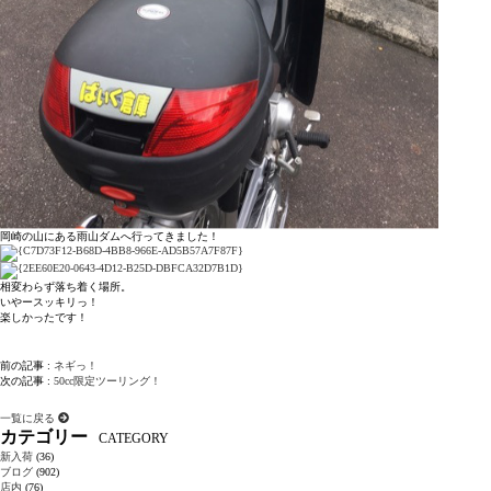
岡崎の山にある雨山ダムへ行ってきました！
相変わらず落ち着く場所。
いやースッキリっ！
楽しかったです！
前の記事 :
ネギっ！
次の記事 :
50cc限定ツーリング！
一覧に戻る
カテゴリー
CATEGORY
新入荷
(36)
ブログ
(902)
店内
(76)