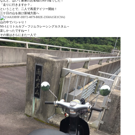
なんと、ばいく倉庫のお客様のNS-1様でした！
「走りに行きますか？」
ということで、二人で再度デイツー開始！
三ケ日の山を抜け新城方面へ
山の中でパシャり！
NS-1とリトルカブ～フジムラレーシングカスタム～
楽しかったですねー！
その後はさらにまた一人で