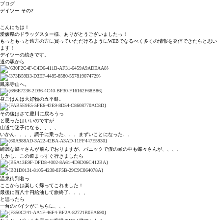
ブログ
デイツー その2
こんにちは！
愛媛県のドラッグスター様、ありがとうございましたっ！
もっともっと遠方の方に買っていただけるようにWEBでなるべく多くの情報を発信できたらと思い
ます！
デイツーの続きです。
道の駅から
鳳来寺山へ。
昼ごはんは大好物の五平餅。
その後はさて豊川に戻ろうっ
と思ったはいいのですが
山道で迷子になる、、、、
いかん、、、、調子に乗った、、、まずいことになった、、
綺麗な蝶々さんが飛んでおりますが、パニックで僕の頭の中も蝶々さんが、、、、
しかし、この道まっすぐ行きましたら
温泉街到着っ
ここからは楽しく帰ってこれました！
最後に百八十円給油して旅終了、、、、
と思ったら
一台のバイクがこちらに、、、