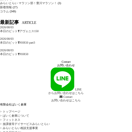
みらいとらい マラソン部！豊川マラソン！
(3)
新着情報
(27)
コラム
(349)
最新記事
ARTICLE
2026/08/03
本日のピット❣️アヴェニス150
2026/08/03
本日のピット❣️NSR50 part3
2026/08/03
本日のピット❣️NSR50
Contact
お問い合わせ
LINE
からお問い合わせはこちら
Contact
お問い合わせはこちら
有限会社ばいく倉庫
> トップページ
> ばいく倉庫について
> フィットネス
> 放課後等デイサービスみらいとらい
> みらいとらい相談支援事業