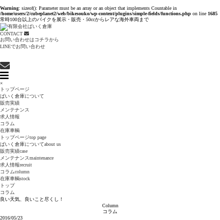
Warning
: sizeof(): Parameter must be an array or an object that implements Countable in
/home/users/2/cubeplanet2/web/bikesouko/wp-content/plugins/simple-fields/functions.php
on line
1685
常時100台以上のバイクを展示・販売・50ccからレアな海外車両まで
CONTACT
お問い合わせはコチラから
LINEでお問い合わせ
×
トップページ
ばいく倉庫について
販売実績
メンテナンス
求人情報
コラム
在庫車輌
トップページ
top page
ばいく倉庫について
about us
販売実績
case
メンテナンス
maintenance
求人情報
recruit
コラム
column
在庫車輌
stock
トップ
コラム
良い天気、良いこと尽くし！
Column
コラム
2016/05/23