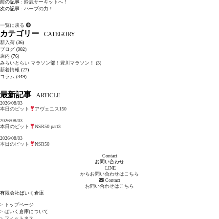
前の記事 :
鈴鹿サーキットへ！
次の記事 :
ハーブの力！
一覧に戻る
カテゴリー
CATEGORY
新入荷
(36)
ブログ
(902)
店内
(76)
みらいとらい マラソン部！豊川マラソン！
(3)
新着情報
(27)
コラム
(349)
最新記事
ARTICLE
2026/08/03
本日のピット
アヴェニス150
2026/08/03
本日のピット
NSR50 part3
2026/08/03
本日のピット
NSR50
Contact
お問い合わせ
LINE
からお問い合わせはこちら
Contact
お問い合わせはこちら
有限会社ばいく倉庫
> トップページ
> ばいく倉庫について
> フィットネス