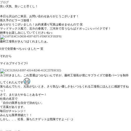
ブログ
良い天気、良いこと尽くし！
本日も沢山のご来店、お問い合わせありがとうございます！
長久手のビラーゴ改様！
ありがとうございました！お約束通り写真は載せませんので 笑
マッドマックス風で、北斗の拳風で、三河弁で言うならばドガっこいいバイクです！
納車をお楽しみにしていてくださいねっ
藤村工場長がきんつばくれましたぁ。
1分で全部食べちゃいましたー 笑
それから
マイカブマイライフ⇩
カゴ付きました。これ普通はつかないんですが、藤村工場長が僕にサプライズで接着パーツを制作
してくれたんです
落ち込んでたり、元気がないとき、さり気ない優しさをいつもくれる工場長にほんとに感謝ですね
っ！
さて、まだまだやることあるぞー！
社長の名言で
「自分の限界を自分で決めない」
て言葉があります。
毎日がチャレンジ！
みんなも限界突破だ！！
しかし、、、社長、落ちたナゲットは危険ですよ～(･･;)