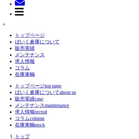
×
トップページ
ばいく倉庫について
販売実績
メンテナンス
求人情報
コラム
在庫車輌
トップページ
top page
ばいく倉庫について
about us
販売実績
case
メンテナンス
maintenance
求人情報
recruit
コラム
column
在庫車輌
stock
トップ