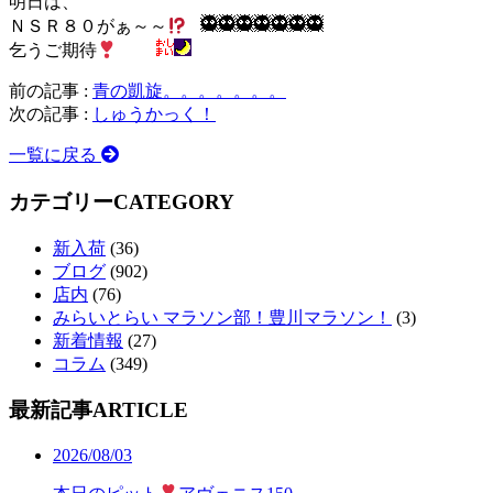
明日は、
ＮＳＲ８０がぁ～～
乞うご期待
前の記事 :
青の凱旋。。。。。。。
次の記事 :
しゅうかっく！
一覧に戻る
カテゴリー
CATEGORY
新入荷
(36)
ブログ
(902)
店内
(76)
みらいとらい マラソン部！豊川マラソン！
(3)
新着情報
(27)
コラム
(349)
最新記事
ARTICLE
2026/08/03