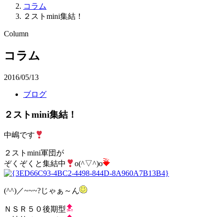
コラム
２ストmini集結！
Column
コラム
2016/05/13
ブログ
２ストmini集結！
中嶋です
２ストmini軍団が
ぞくぞくと集結中
o(^▽^)o
(^^)／~~~?じゃぁ～ん
ＮＳＲ５０後期型