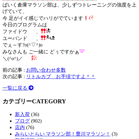
ばいく倉庫マラソン部は、少しずつトレーニングの強度を上
げていて、
今 足がイイ感じでハリがでています
今日のプログラムは
ファイドウ 、
ユーバンド 、
でぇ～す?o(^▽^)o
みなさんも ご一緒に どぅですかぁ
＼(^o^)／
前の記事 :
お問い合わせ多数
次の記事 :
リトルカブ お手頃ですよ＾＾
一覧に戻る
カテゴリー
CATEGORY
新入荷
(36)
ブログ
(902)
店内
(76)
みらいとらい マラソン部！豊川マラソン！
(3)