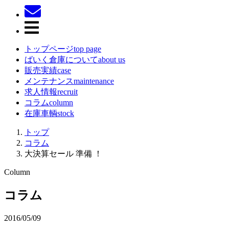
トップページ
top page
ばいく倉庫について
about us
販売実績
case
メンテナンス
maintenance
求人情報
recruit
コラム
column
在庫車輌
stock
トップ
コラム
大決算セール 準備 ！
Column
コラム
2016/05/09