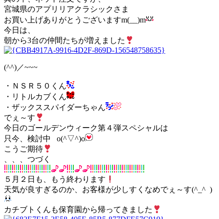
宮城県のアプリリアクラシックさま
お買い上げありがとうございますm(__)m
今日は、
朝から3台の仲間たちが増えました
(^^)／~~~
・ＮＳＲ５０くん
・リトルカブくん
・ザックススパイダーちゃん
でぇ～す
今日のゴールデンウィーク第４弾スペシャルは
只今、検討中 o(^▽^)o
こうご期待
、、、つづく
５月２日も、もう終わります
天気が良すぎるのか、お客様が少しすくなめでぇ～す(^_^ )
カチブトくんも保育園から帰ってきました