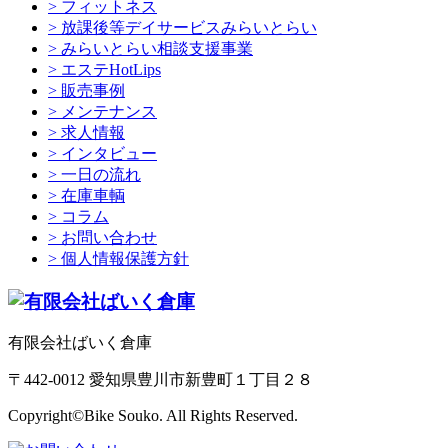
> フィットネス
> 放課後等デイサービスみらいとらい
> みらいとらい相談支援事業
> エステHotLips
> 販売事例
> メンテナンス
> 求人情報
> インタビュー
> 一日の流れ
> 在庫車輌
> コラム
> お問い合わせ
> 個人情報保護方針
有限会社ばいく倉庫
〒442-0012 愛知県豊川市新豊町１丁目２８
Copyright©Bike Souko. All Rights Reserved.