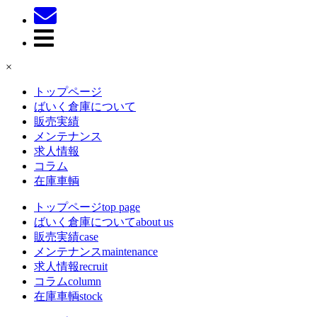
×
トップページ
ばいく倉庫について
販売実績
メンテナンス
求人情報
コラム
在庫車輌
トップページ
top page
ばいく倉庫について
about us
販売実績
case
メンテナンス
maintenance
求人情報
recruit
コラム
column
在庫車輌
stock