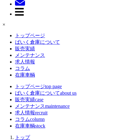
×
トップページ
ばいく倉庫について
販売実績
メンテナンス
求人情報
コラム
在庫車輌
トップページ
top page
ばいく倉庫について
about us
販売実績
case
メンテナンス
maintenance
求人情報
recruit
コラム
column
在庫車輌
stock
トップ