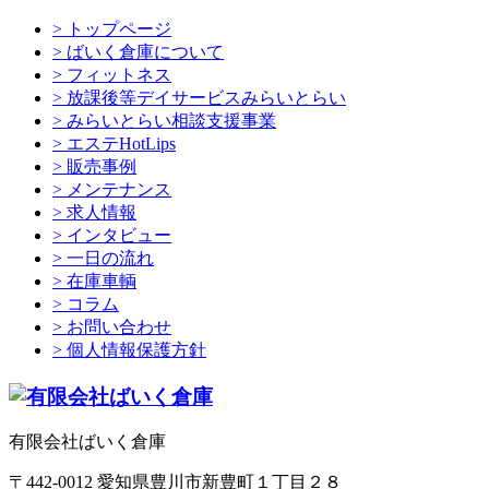
> トップページ
> ばいく倉庫について
> フィットネス
> 放課後等デイサービスみらいとらい
> みらいとらい相談支援事業
> エステHotLips
> 販売事例
> メンテナンス
> 求人情報
> インタビュー
> 一日の流れ
> 在庫車輌
> コラム
> お問い合わせ
> 個人情報保護方針
有限会社ばいく倉庫
〒442-0012 愛知県豊川市新豊町１丁目２８