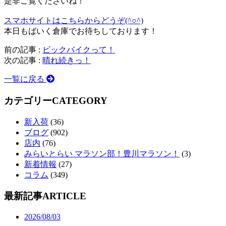
是非ご覧くださいね！
スマホサイトはこちらからどうぞ(^○^)
本日もばいく倉庫でお待ちしております！
前の記事 :
ビックバイクって！
次の記事 :
晴れ続きっ！
一覧に戻る
カテゴリー
CATEGORY
新入荷
(36)
ブログ
(902)
店内
(76)
みらいとらい マラソン部！豊川マラソン！
(3)
新着情報
(27)
コラム
(349)
最新記事
ARTICLE
2026/08/03