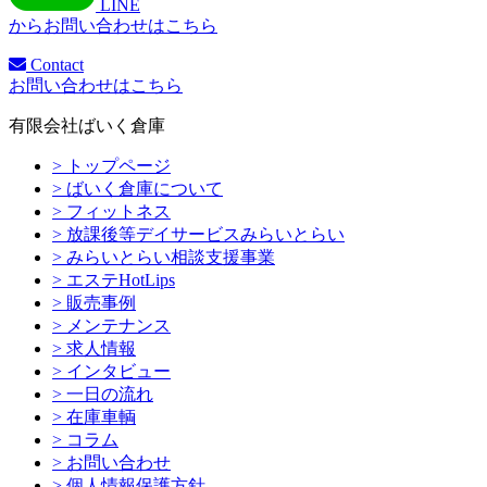
LINE
からお問い合わせはこちら
Contact
お問い合わせはこちら
有限会社ばいく倉庫
> トップページ
> ばいく倉庫について
> フィットネス
> 放課後等デイサービスみらいとらい
> みらいとらい相談支援事業
> エステHotLips
> 販売事例
> メンテナンス
> 求人情報
> インタビュー
> 一日の流れ
> 在庫車輌
> コラム
> お問い合わせ
> 個人情報保護方針