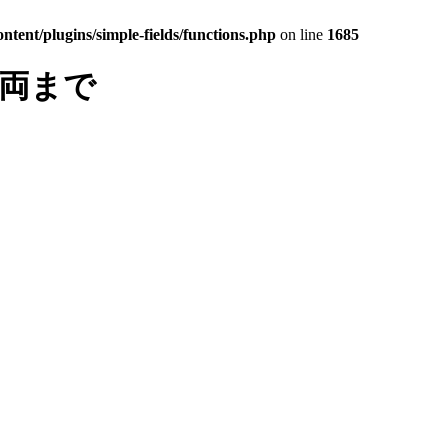
tent/plugins/simple-fields/functions.php
on line
1685
車両まで