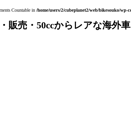
lements Countable in
/home/users/2/cubeplanet2/web/bikesouko/wp-con
・販売・50ccからレアな海外