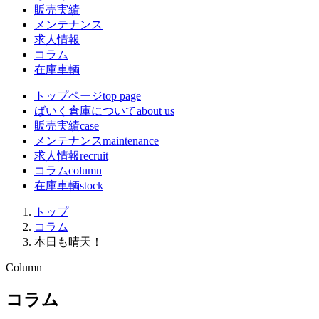
販売実績
メンテナンス
求人情報
コラム
在庫車輌
トップページ
top page
ばいく倉庫について
about us
販売実績
case
メンテナンス
maintenance
求人情報
recruit
コラム
column
在庫車輌
stock
トップ
コラム
本日も晴天！
Column
コラム