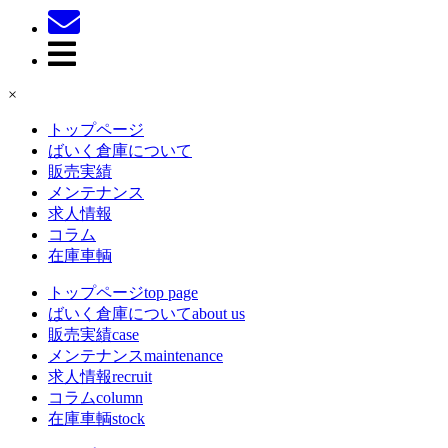
×
トップページ
ばいく倉庫について
販売実績
メンテナンス
求人情報
コラム
在庫車輌
トップページ
top page
ばいく倉庫について
about us
販売実績
case
メンテナンス
maintenance
求人情報
recruit
コラム
column
在庫車輌
stock