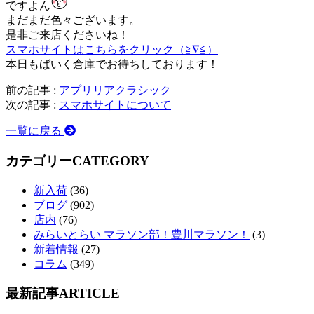
ですよん
まだまだ色々ございます。
是非ご来店くださいね！
スマホサイトはこちらをクリック（≧∇≦）
本日もばいく倉庫でお待ちしております！
前の記事 :
アプリリアクラシック
次の記事 :
スマホサイトについて
一覧に戻る
カテゴリー
CATEGORY
新入荷
(36)
ブログ
(902)
店内
(76)
みらいとらい マラソン部！豊川マラソン！
(3)
新着情報
(27)
コラム
(349)
最新記事
ARTICLE