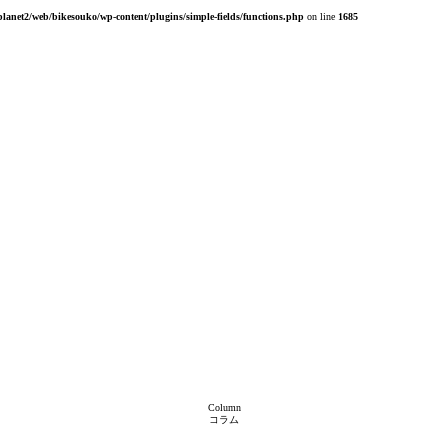
planet2/web/bikesouko/wp-content/plugins/simple-fields/functions.php
on line
1685
Column
コラム