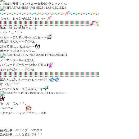
これは！安価！イントルーダ400クラシックくん
もっと、もっとがんばりますぅ～
追加・追加の追加でぇ～す
♪（ｖ＾＿＾）ｖ
わぉ～～また買っちゃったぁ～～
何台かうねん～～(^◇^;)、
だって 欲しいねぇん～～
ボアアッUPストマジくん
ノーマルフォルムだけん
ハイスードプーリーも付いてるよ❣️
まだまだ続く～～(^◇^;)
ほんとに続いちゃったぁ～～(^◇^;)
かっちょイイ
バーハンＮＳ－１くんでぇ～す
もーえーねん！！、
o(^▽^)o
＼(^o^)／ここをクリックしてネ❣️
前の記事 :
スパイダー&マダス
次の記事 :
こんな感じです＾＾