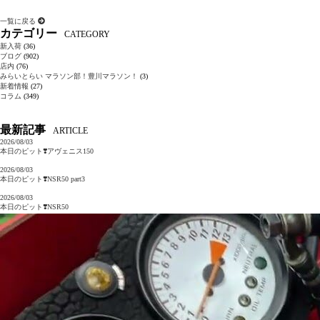
一覧に戻る
カテゴリー
CATEGORY
新入荷
(36)
ブログ
(902)
店内
(76)
みらいとらい マラソン部！豊川マラソン！
(3)
新着情報
(27)
コラム
(349)
最新記事
ARTICLE
2026/08/03
本日のピット❣️アヴェニス150
2026/08/03
本日のピット❣️NSR50 part3
2026/08/03
本日のピット❣️NSR50