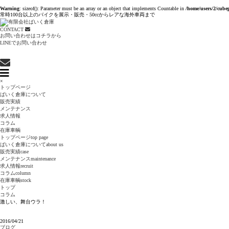
Warning
: sizeof(): Parameter must be an array or an object that implements Countable in
/home/users/2/cube
常時100台以上のバイクを展示・販売・50ccからレアな海外車両まで
CONTACT
お問い合わせはコチラから
LINEでお問い合わせ
×
トップページ
ばいく倉庫について
販売実績
メンテナンス
求人情報
コラム
在庫車輌
トップページ
top page
ばいく倉庫について
about us
販売実績
case
メンテナンス
maintenance
求人情報
recruit
コラム
column
在庫車輌
stock
トップ
コラム
激しい、舞台ウラ！
2016/04/21
ブログ