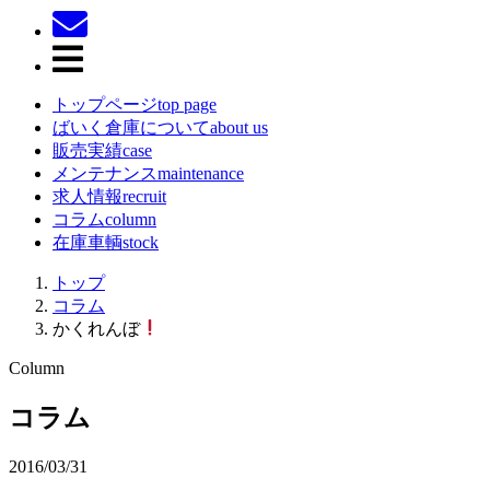
トップページ
top page
ばいく倉庫について
about us
販売実績
case
メンテナンス
maintenance
求人情報
recruit
コラム
column
在庫車輌
stock
トップ
コラム
かくれんぼ
コラム
2016/03/31