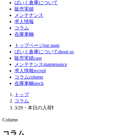
ばいく倉庫について
販売実績
メンテナンス
求人情報
コラム
在庫車輌
トップページ
top page
ばいく倉庫について
about us
販売実績
case
メンテナンス
maintenance
求人情報
recruit
コラム
column
在庫車輌
stock
トップ
コラム
3/29・本日の入荷❗️
Column
コラム