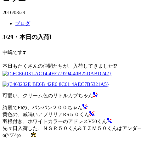
2016/03/29
ブログ
3/29・本日の入荷❗️
中嶋です❣️
本日もたくさんの仲間たちが、入荷してきました❗️?
可愛い、クリーム色のリトルカブちゃん
綺麗でFIの、バンバン２００ちゃん
黄色の、威喝いアプリリアRS５０くん
羽根付き、ホワイトカラーのアドレスV50くん
先々日入荷した、ＮＳＲ５０くん&ＴＺＭ５０くんはアンダ
o(^▽^)o