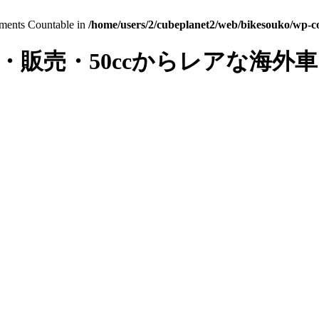
lements Countable in
/home/users/2/cubeplanet2/web/bikesouko/wp-con
・販売・50ccからレアな海外