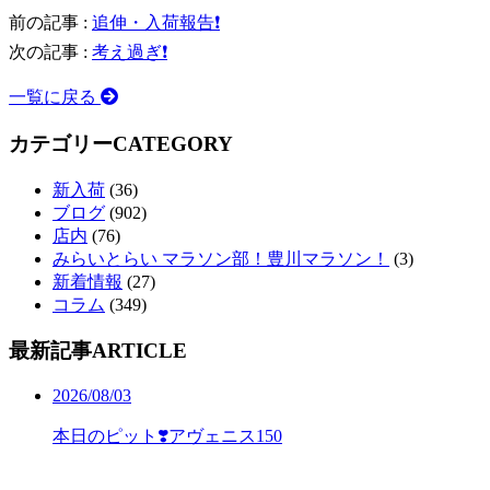
前の記事 :
追伸・入荷報告❗️
次の記事 :
考え過ぎ❗️
一覧に戻る
カテゴリー
CATEGORY
新入荷
(36)
ブログ
(902)
店内
(76)
みらいとらい マラソン部！豊川マラソン！
(3)
新着情報
(27)
コラム
(349)
最新記事
ARTICLE
2026/08/03
本日のピット❣️アヴェニス150