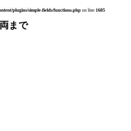
tent/plugins/simple-fields/functions.php
on line
1685
車両まで