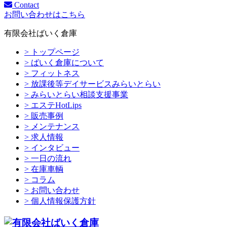
Contact
お問い合わせはこちら
有限会社ばいく倉庫
> トップページ
> ばいく倉庫について
> フィットネス
> 放課後等デイサービスみらいとらい
> みらいとらい相談支援事業
> エステHotLips
> 販売事例
> メンテナンス
> 求人情報
> インタビュー
> 一日の流れ
> 在庫車輌
> コラム
> お問い合わせ
> 個人情報保護方針