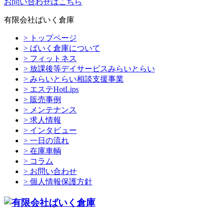
お問い合わせはこちら
有限会社ばいく倉庫
> トップページ
> ばいく倉庫について
> フィットネス
> 放課後等デイサービスみらいとらい
> みらいとらい相談支援事業
> エステHotLips
> 販売事例
> メンテナンス
> 求人情報
> インタビュー
> 一日の流れ
> 在庫車輌
> コラム
> お問い合わせ
> 個人情報保護方針