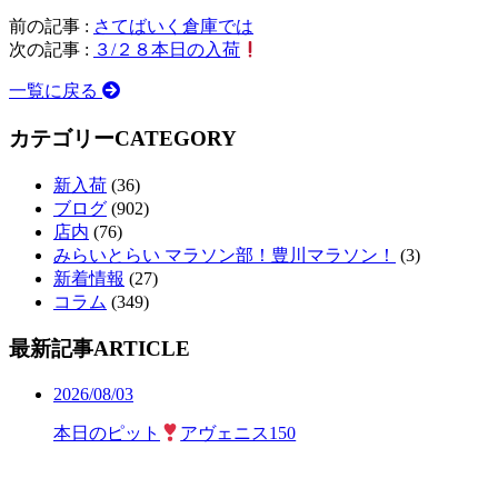
前の記事 :
さてばいく倉庫では
次の記事 :
３/２８本日の入荷
一覧に戻る
カテゴリー
CATEGORY
新入荷
(36)
ブログ
(902)
店内
(76)
みらいとらい マラソン部！豊川マラソン！
(3)
新着情報
(27)
コラム
(349)
最新記事
ARTICLE
2026/08/03
本日のピット
アヴェニス150