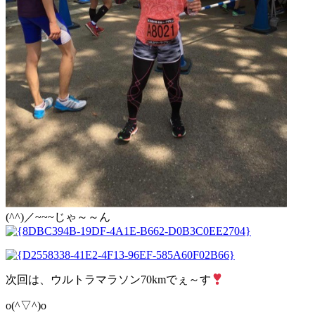
(^^)／~~~じゃ～～ん
次回は、ウルトラマラソン70kmでぇ～す
o(^▽^)o