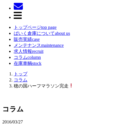
トップページ
top page
ばいく倉庫について
about us
販売実績
case
メンテナンス
maintenance
求人情報
recruit
コラム
column
在庫車輌
stock
トップ
コラム
穂の国ハーフマラソン完走
コラム
2016/03/27