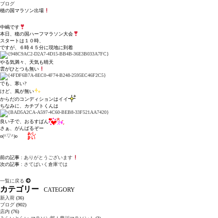
ブログ
穂の国マラソン出場
中嶋です
本日、穂の国ハーフマラソン大会
スタートは１０時、
ですが、６時４５分に現地に到着
やる気満々、天気も晴天
雲がひとつも無い
でも、寒い?
けど、風が無い
からだのコンディションはイイ
ちなみに、カチブトくんは
良い子で、おるすばん
さぁ、がんばるぞー
o(^▽^)o
前の記事 :
ありがとうございます
次の記事 :
さてばいく倉庫では
一覧に戻る
カテゴリー
CATEGORY
新入荷
(36)
ブログ
(902)
店内
(76)