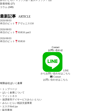
みらいとらい マラソン部！豊川マラソン！
(3)
新着情報
(27)
コラム
(349)
最新記事
ARTICLE
2026/08/03
本日のピット
アヴェニス150
2026/08/03
本日のピット
NSR50 part3
2026/08/03
本日のピット
NSR50
Contact
お問い合わせ
LINE
からお問い合わせはこちら
Contact
お問い合わせはこちら
有限会社ばいく倉庫
> トップページ
> ばいく倉庫について
> フィットネス
> 放課後等デイサービスみらいとらい
> みらいとらい相談支援事業
> エステHotLips
> 販売事例