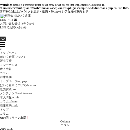
Warning
: sizeof(): Parameter must be an array or an object that implements Countable in
/home/users/2/cubeplanet2/web/bikesouko/wp-content/plugins/simple-fields/functions.php
on line
1685
常時100台以上のバイクを展示・販売・50ccからレアな海外車両まで
CONTACT
お問い合わせはコチラから
LINEでお問い合わせ
×
トップページ
ばいく倉庫について
販売実績
メンテナンス
求人情報
コラム
在庫車輌
トップページ
top page
ばいく倉庫について
about us
販売実績
case
メンテナンス
maintenance
求人情報
recruit
コラム
column
在庫車輌
stock
トップ
コラム
穂の国マラソン出場
Column
コラム
2016/03/27