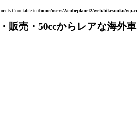
lements Countable in
/home/users/2/cubeplanet2/web/bikesouko/wp-con
・販売・50ccからレアな海外