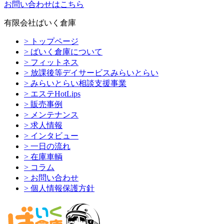
お問い合わせはこちら
有限会社ばいく倉庫
> トップページ
> ばいく倉庫について
> フィットネス
> 放課後等デイサービスみらいとらい
> みらいとらい相談支援事業
> エステHotLips
> 販売事例
> メンテナンス
> 求人情報
> インタビュー
> 一日の流れ
> 在庫車輌
> コラム
> お問い合わせ
> 個人情報保護方針