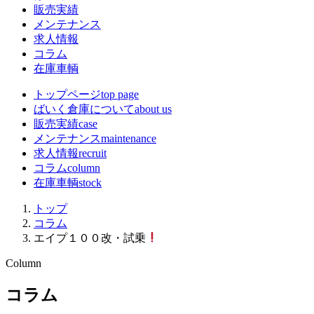
販売実績
メンテナンス
求人情報
コラム
在庫車輌
トップページ
top page
ばいく倉庫について
about us
販売実績
case
メンテナンス
maintenance
求人情報
recruit
コラム
column
在庫車輌
stock
トップ
コラム
エイプ１００改・試乗
Column
コラム