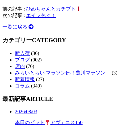
前の記事 :
ひめちゃんとカチブト
次の記事 :
エイプ色々！
一覧に戻る
カテゴリー
CATEGORY
新入荷
(36)
ブログ
(902)
店内
(76)
みらいとらい マラソン部！豊川マラソン！
(3)
新着情報
(27)
コラム
(349)
最新記事
ARTICLE
2026/08/03
本日のピット
アヴェニス150