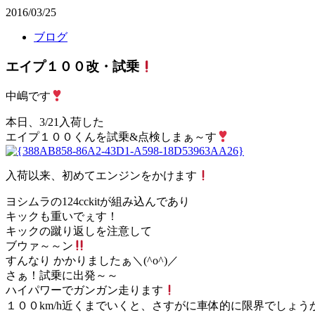
2016/03/25
ブログ
エイプ１００改・試乗
中嶋です
本日、3/21入荷した
エイプ１００くんを試乗&点検しまぁ～す
入荷以来、初めてエンジンをかけます
ヨシムラの124cckitが組み込んであり
キックも重いでぇす！
キックの蹴り返しを注意して
ブウァ～～ン
すんなり かかりましたぁ＼(^o^)／
さぁ！試乗に出発～～
ハイパワーでガンガン走ります
１００km/h近くまでいくと、さすがに車体的に限界でしょう