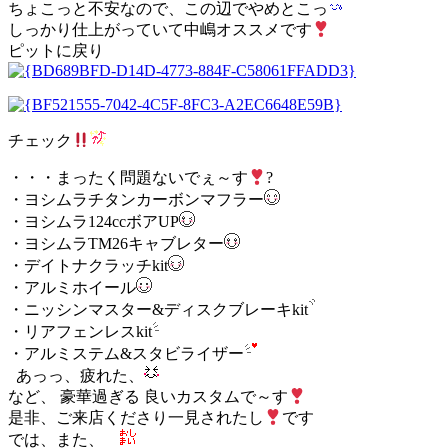
ちょこっと不安なので、この辺でやめとこっ
しっかり仕上がっていて中嶋オススメです
ピットに戻り
チェック
・・・まったく問題ないでぇ～す
?
・ヨシムラチタンカーボンマフラー
・ヨシムラ124ccボアUP
・ヨシムラTM26キャブレター
・デイトナクラッチkit
・アルミホイール
・ニッシンマスター&ディスクブレーキkit
・リアフェンレスkit
・アルミステム&スタビライザー
あっっ、疲れた、
など、 豪華過ぎる 良いカスタムで～す
是非、ご来店くださり一見されたし
です
では、また、