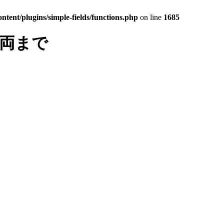
tent/plugins/simple-fields/functions.php
on line
1685
車両まで