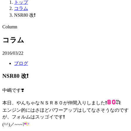
トップ
コラム
NSR80 改❗️
Column
コラム
2016/03/22
ブログ
NSR80 改❗️
中嶋です❣️
本日、やんちゃなＮＳＲ８０が仲間入りしました❗️
エンジン的にはさほどパワーアップはしてなさそうなのです
が、フォルムはスッゴイです❗️
(^^)／~~~?