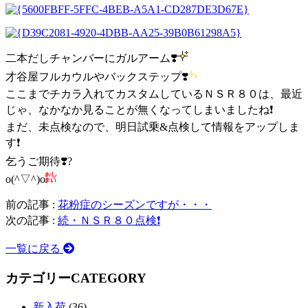
二本だしチャンバーにガルアーム❣️
才谷屋フルカウルやバックステップ❣️
ここまでチカラ入れてカスタムしているＮＳＲ８０は、最近
じゃ、なかなか見ることが無くなってしまいましたね❗️
まだ、未点検なので、明日試乗&点検して情報をアップしま
す❗️
乞うご期待❣️?
o(^▽^)o
前の記事 :
花粉症のシーズンですが・・・
次の記事 :
続・ＮＳＲ８０点検❗️
一覧に戻る
カテゴリー
CATEGORY
新入荷
(36)