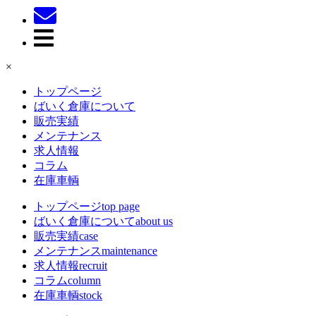
×
トップページ
ばいく倉庫について
販売実績
メンテナンス
求人情報
コラム
在庫車輌
トップページ
top page
ばいく倉庫について
about us
販売実績
case
メンテナンス
maintenance
求人情報
recruit
コラム
column
在庫車輌
stock